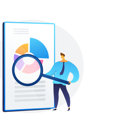
aprendizados, mudanças e,
principalmente, por pessoas que fizeram
parte da minha evolução.
Especialista Nacional de Sales
Process a menos de 6 meses em
São Paulo (Ex-Funcionário) para
Ambev
5
excelencia
uma ótima empresa para trabalhar.
montadora de acessorios radiologicos há 15
anos em São Paulo (Ex-Funcionário) para
Sapra Landauer