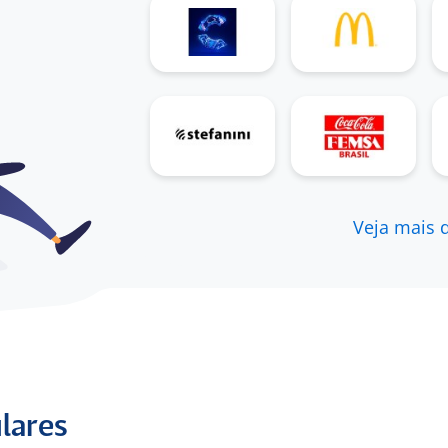
5
Avaliação AeC
Veja mais 
Trabalho na empresa, porém, gosto
muito do ambiente
Atendente de Call Center Receptivo a menos
de 6 meses em Ceará (Ex-Funcionário) para
AECcentro de contatos S/A
5
Avaliação- assistente de op
ulares