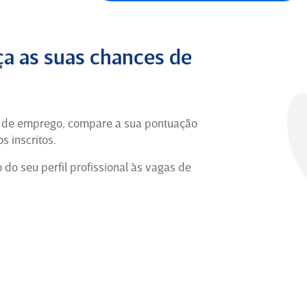
Grande Experiência
Profissional
Foram pouco mais de 7 anos de muita
a as suas chances de
história construída na Ambev, uma
jornada marcada por desafios,
aprendizados, mudanças e,
principalmente, por pessoas que fizeram
a de emprego, compare a sua pontuação
parte da minha evolução.
s inscritos.
Coordenador Regional de On
o seu perfil profissional às vagas de
Trade há 1 ano em São Paulo (Ex-
Funcionário) para
Ambev
5
Coordenador de TI