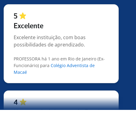
5
Excelente
Excelente instituição, com boas
possibilidades de aprendizado.
PROFESSORA há 1 ano em Rio de Janeiro (Ex-
Funcionário) para
Colégio Adventista de
Macaé
4
Uma verdadeira escola Pratica.
Empresa boa para conhecer sobre
processos e organização industrial, o dia
a dia ajuda bastante a enxergar muito do