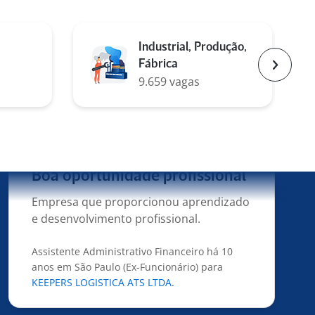
Ótimo ambiente de trabalho
Operador de Loja a menos de 6 meses em São
Industrial, Produção,
Paulo (Ex-Funcionário) para
Hiper Balas
Fábrica
Atacadista
Próxim
9.659 vagas
4
Boa oportunidade profissional
Empresa que proporcionou aprendizado
e desenvolvimento profissional.
Assistente Administrativo Financeiro há 10
anos em São Paulo (Ex-Funcionário) para
KEEPERS LOGISTICA ATS LTDA.