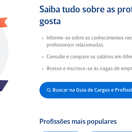
Bom ambiente em geral.
Saiba tudo sobre as pro
Coordenador de Projetos de TI há
gosta
10 anos em São Paulo (Ex-
Funcionário) para
Suzantur
Informe-se sobre os conhecimentos nec
profissionais relacionadas.
5
Consulte e compare os salários em dif
Empresa
Acesse e inscreva-se às vagas de empr
Lugar ótimo de trabalhar, acolher.
Buscar na Guia de Cargos e Profiss
Aprendiz a menos de 6 meses em Rio Grande
do Sul (Ex-Funcionário) para
Demá Renapsi
Profissões mais populares
5