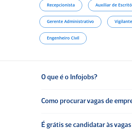
Sobre a Boticário
Recepcionista
Auxiliar de Escritó
Excelente empresa para de trabalhar
Gerente Administrativo
Vigilant
Consultor de Vendas de Loja a
menos de um ano em Bahia (Ex-
Engenheiro Civil
Funcionário) para
CP Carbonell
(Franqueado O Boticário)
O que é o Infojobs?
5
Exatamente
ambiente confortável
Como procurar vagas de empre
Vendedora há 17 anos em Bahia
(Ex-Funcionário) para
Lojas Maia
É grátis se candidatar às vagas