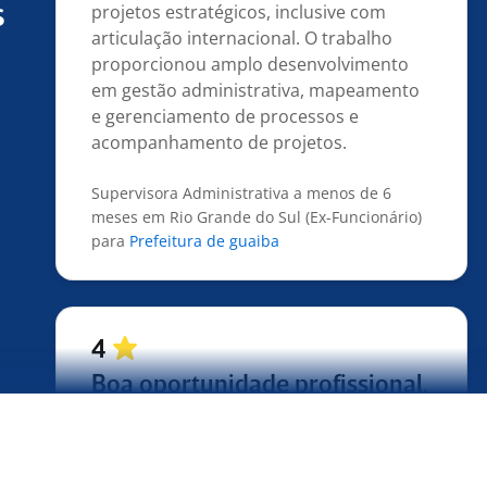
articulação internacional. O trabalho
s
proporcionou amplo desenvolvimento
em gestão administrativa, mapeamento
e gerenciamento de processos e
acompanhamento de projetos.
Supervisora Administrativa a menos de 6
meses em Rio Grande do Sul (Ex-Funcionário)
para
Prefeitura de guaiba
4
Boa oportunidade profissional.
Empresa que proporcionou aprendizado
e desenvolvimento profissional.
Assistente Financeiro há 7 anos em São Paulo