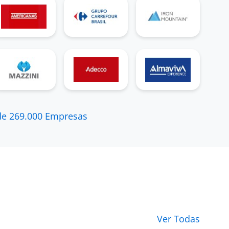
5
boa empresa
de 269.000 Empresas
otimo ambiente de trabalho equipe
unidas
atendente de tmkt a menos de 6 meses em
São Paulo (Ex-Funcionário) para
Pet Center
Comercio e Participação S/A
5
Ótimo ambiente de trabalho
Ver Todas