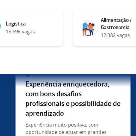
Empresa com oportunidade de
crescimento, oportunidade de cursos e
faculdades, inclusiva
Alimentação /
Logística
Gastronomia
expert de interação de suporte
15.696 vagas
12.382 vagas
interno em São Paulo para
TP
4
Experiência enriquecedora,
com bons desafios
profissionais e possibilidade de
aprendizado
Experiência muito positiva, com
oportunidade de atuar em grandes
projetos estratégicos, inclusive com