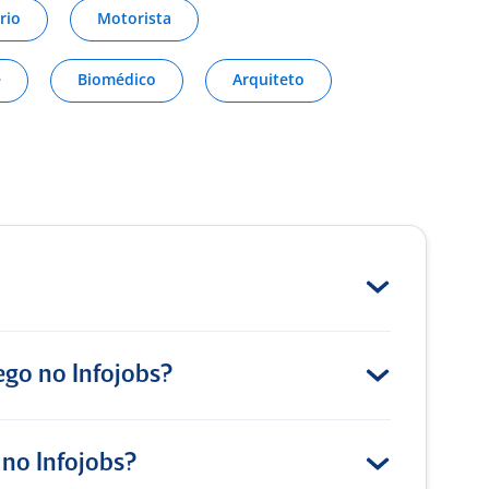
rio
Motorista
A
Trata-se de uma boa empresa para
e
Biomédico
Arquiteto
trabalhar!!
Consultor de Vendas há 8 anos
em Rio de Janeiro (Ex-Funcionário)
para
Ortobom
4
Boa empresa pra se trabalhar
go no Infojobs?
Boa empresa, parece ter boas
oportunidades de crescimento com os
clientes.
 no Infojobs?
Analista de Engenharia de Produto em Santa