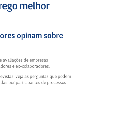
que antes era apenas teoria. Os
prego melhor
colaboradores de chão de fabrica
possuem anos de experiencia dentro da
empresa, com eles você tem ótima
oportunidade de aprender.
dores opinam sobre
Estagiário de PCP há 2 anos em
Rio de Janeiro (Ex-Funcionário)
para
Oilequip
 e avaliações de empresas
adores e ex-colaboradores.
5
evistas: veja as perguntas que podem
Escola de Negócios, Gestão e
zadas por participantes de processos
Processos
Foram pouco mais de 7 anos de muita
história construída na Ambev, uma
jornada marcada por desafios,