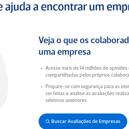
(Ex-Funcionário) para
Gaiofato e Galvão
te ajuda a encontrar um em
Advogados Associados
4
Veja o que os colabora
Ótima
uma empresa
Estou tendo uma boa impressão ate
momento
Acesse mais de 14 milhões de opiniões
compartilhadas pelos próprios colabor
Analista de Atendimento
Comercial em São Paulo para
Prepare-se com segurança para as entr
AlmavivA Experience
ser feitas e analise as avaliações reali
seletivos anteriores.
5
Buscar Avaliações de Empresas