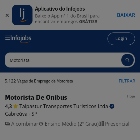
Aplicativo do Infojobs
BAIXAR
Baixe o App nº 1 do Brasil para
encontrar empregos
GRÁTIS!!
Login
5.122
FILTRAR
Vagas de Emprego de Motorista
Hoje
Motorista De Onibus
4,3
Taipastur Transportes Turisticos
Ltda
Cabreúva - SP
A combinar
Ensino Médio (2º Grau)
Presencial