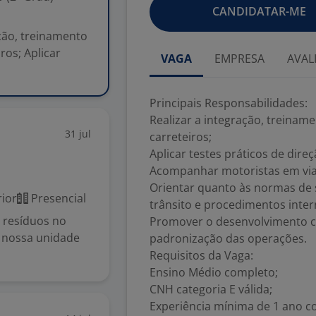
CANDIDATAR-ME
ação, treinamento
ros; Aplicar
VAGA
EMPRESA
AVAL
Principais Responsabilidades:
Realizar a integração, treina
31 jul
carreteiros;
Aplicar testes práticos de dire
Acompanhar motoristas em via
Orientar quanto às normas de s
ior
Presencial
trânsito e procedimentos inte
e resíduos no
Promover o desenvolvimento co
a nossa unidade
padronização das operações.
Requisitos da Vaga:
Ensino Médio completo;
CNH categoria E válida;
Experiência mínima de 1 ano c