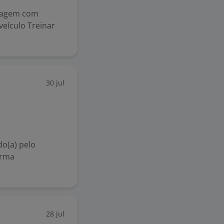
iagem com
veículo Treinar
30 jul
o(a) pelo
orma
28 jul