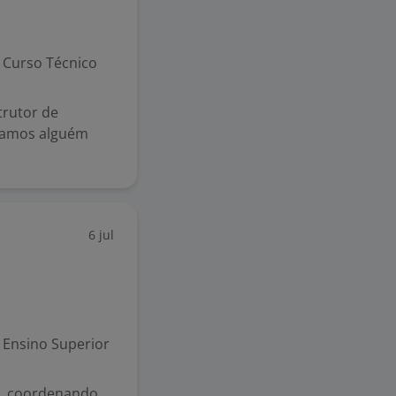
Curso Técnico
trutor de
scamos alguém
6 jul
Ensino Superior
s, coordenando