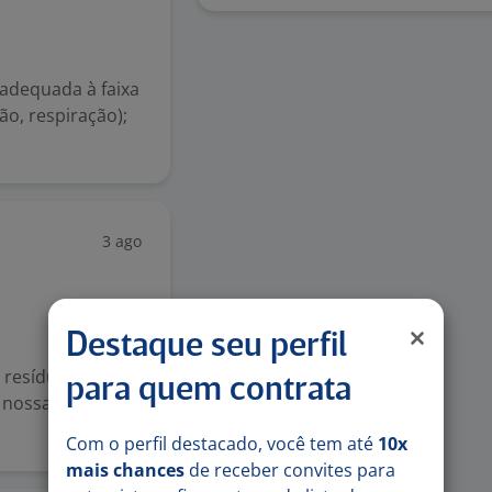
 adequada à faixa
ão, respiração);
3 ago
Destaque seu perfil
e resíduos no
para quem contrata
a nossa unidade
Com o perfil destacado, você tem até
10x
mais chances
de receber convites para