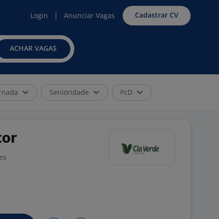
Cadastrar CV
Login
Anunciar Vagas
ACHAR VAGAS
rnada
Senioridade
PcD
tor
es