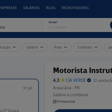
 EMPRESAS
SALÁRIOS
BLOG
RECRUTADORES
Onde?
icação
Salário
Área
Contrato
Jo
Motorista Instru
4,3
32 avaliaçõ
CIA
VERDE
Araucária - PR
31 jul
Salário a combinar
Presencial
 (2º Grau)