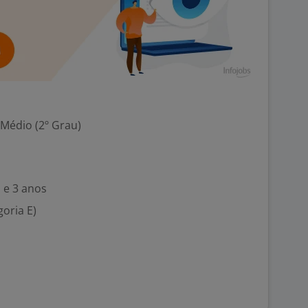
 Médio (2º Grau)
 e 3 anos
goria E)