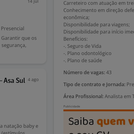
14 jul
Carreteiro com atuação em tr
Conhecimento em direção defen
econômica;
Disponibilidade para viagens;
Presencial
Disponibilidade para início ime
Garantir que os
Benefícios:
 segurança,
-. Seguro de Vida
-. Plano odontológico
-. Plano de saúde
Número de vagas:
43
4 ago
- Asa Sul
Tipo de contrato e Jornada:
Pre
Área Profissional:
Analista em 
 a natação baby e
a (estímulos