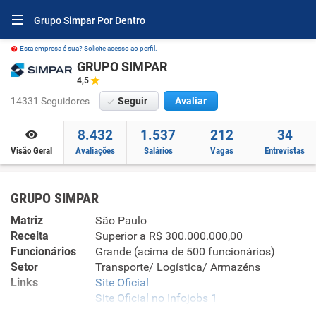
Grupo Simpar Por Dentro
Esta empresa é sua? Solicite acesso ao perfil.
GRUPO SIMPAR
4,5
14331 Seguidores
Seguir
Avaliar
8.432
1.537
212
34
Visão Geral
Avaliações
Salários
Vagas
Entrevistas
GRUPO SIMPAR
Matriz
São Paulo
Receita
Superior a R$ 300.000.000,00
Funcionários
Grande (acima de 500 funcionários)
Setor
Transporte/ Logística/ Armazéns
Links
Site Oficial
Site Oficial no Infojobs 1
Site Oficial no Infojobs 2