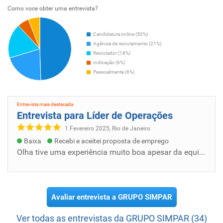
Escutamos nossos clientes para entender e atender suas
Como voce obter uma entrevista?
necessidades. Gente Nosso grande diferencial e que nos
permite alcançar os objetivos. Simplicidade Um jeito
Candidatura online (50%)
descomplicado de ser e agir. Quanto maior a
Agência de recrutamento (21%)
responsabilidade, mais simples devemos ser. Atitude de
Recrutador (18%)
dono Agimos com profundidade e visão do todo. Estamos
Indicação (6%)
sempre dispostos a melhorar, fazendo mais com menos.
Pessoalmente (6%)
Trabalhamos com responsabilidade, comprometimento e
disciplina de custos. Sustentabilidade Atitudes
Entrevista mais destacada
economicamente viáveis, ecologicamente corretas e
Entrevista para Líder de Operações
socialmente justas. Lucro Uma missão de todos.
1 Fevereiro 2025, Rio de Janeiro
Fundamental ao crescimento e desenvolvimento
Baixa
Recebi e aceitei proposta de emprego
sustentável dos nossos negócios, da nossa gente, do
Olha tive uma experiência muito boa apesar da equipe não corresponde como deveria ter feito infelizmente fui desligado espero um dia ter out...
fortalecimento e perpetuação da nossa relação comercial
com os nossos clientes.
Avaliar entrevista a GRUPO SIMPAR
Ver todas as entrevistas da GRUPO SIMPAR (34)