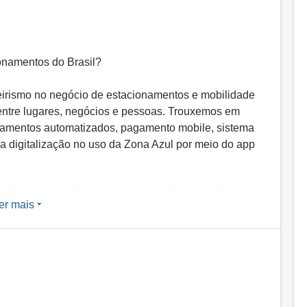
ionamentos do Brasil?
eirismo no negócio de estacionamentos e mobilidade
ntre lugares, negócios e pessoas. Trouxemos em
pamentos automatizados, pagamento mobile, sistema
a digitalização no uso da Zona Azul por meio do app
rações de grande porte em concessões privadas e
er mais
ores arenas esportivas do Brasil, liderando vários
preendimentos comerciais de alto padrão, shopping
a em 15 estados brasileiros, além do Distrito
 em +650 operações Estapar, além de 16 cidades
 Sendo a primeira e única empresa do setor listada na
colaboradores que atendem milhões de clientes por