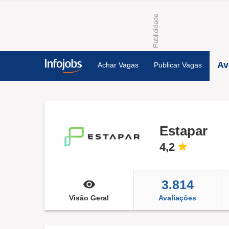
Av
Achar Vagas
Publicar Vagas
Estapar
4,2
3.814
Visão Geral
Avaliações