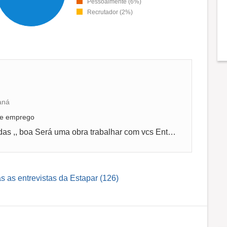
Pessoalmente (6%)
Recrutador (2%)
aná
 de emprego
Muito bom as perguntas são b em declaradas ,, boa Será uma obra trabalhar com vcs Entrevista online
s as entrevistas da Estapar (126)