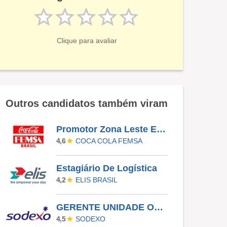
Clique para avaliar
Outros candidatos também viram
Promotor Zona Leste E Zona Sul
COCA COLA FEMSA
4,6
Estagiário De Logística
ELIS BRASIL
4,2
GERENTE UNIDADE OPERACIONAL I
SODEXO
4,5