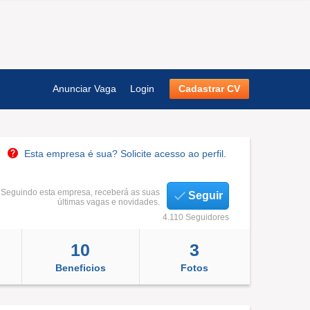
Anunciar Vaga
Login
Cadastrar CV
Esta empresa é sua? Solicite acesso ao perfil.
Seguindo esta empresa, receberá as suas
Seguir
últimas vagas e novidades.
4.110 Seguidores
10
3
Beneficios
Fotos