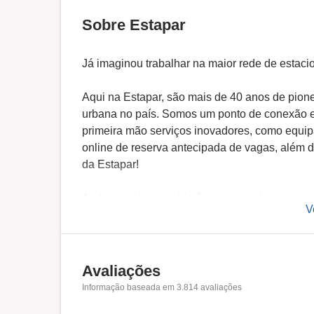
Sobre Estapar
Já imaginou trabalhar na maior rede de estac
Aqui na Estapar, são mais de 40 anos de pion
urbana no país. Somos um ponto de conexão e
primeira mão serviços inovadores, como equi
online de reserva antecipada de vagas, além d
da Estapar!
Ao longo da nossa história, conquistamos ope
V
públicas nos maiores aeroportos, além das mai
segmentos como hospitais, universidades, em
centers, entre outros. Marcamos nossa presenç
Federal, em +70 cidades com +390 mil vagas,
Avaliações
administrando o sistema de Zona Azul Digital.
Informação baseada em
3.814
avaliações
Bolsa de Valores (B3) no país. Somos +5 mil 