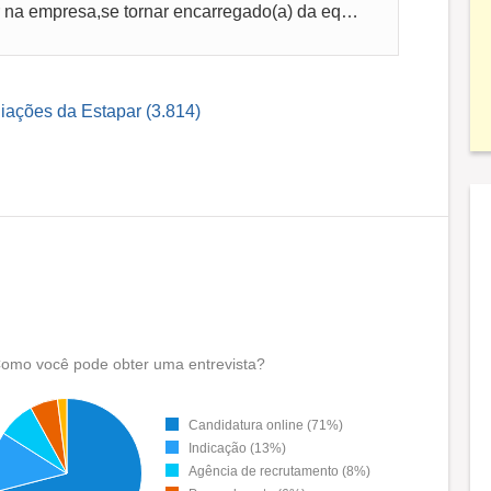
A Estapar dava possibilidade de crescer na empresa,se tornar encarregado(a) da equipe,mais colegas de trabalho,eram ótimos para trabalhar,um...
liações da Estapar (3.814)
omo você pode obter uma entrevista?
Candidatura online (71%)
Indicação (13%)
Agência de recrutamento (8%)