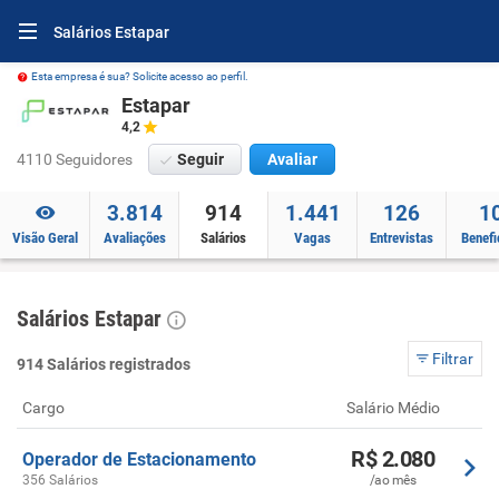
Salários Estapar
Esta empresa é sua? Solicite acesso ao perfil.
Estapar
4,2
4110 Seguidores
Seguir
Avaliar
3.814
914
1.441
126
1
Visão Geral
Avaliações
Salários
Vagas
Entrevistas
Benefi
Salários Estapar
Filtrar
914 Salários registrados
Cargo
Salário Médio
R$ 2.080
Operador de Estacionamento
356 Salários
/ao mês