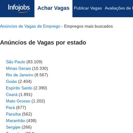
Achar Vagas
Publicar Vagas
Avaliações de
Anúncios de Vagas de Emprego
- Empregos mais buscados
Anúncios de Vagas por estado
São Paulo
(83.109)
Minas Gerais
(10.330)
Rio de Janeiro
(8.567)
Goiás
(2.404)
Espírito Santo
(2.390)
Ceará
(1.891)
Mato Grosso
(1.202)
Pará
(677)
Paraíba
(562)
Maranhão
(438)
Sergipe
(266)