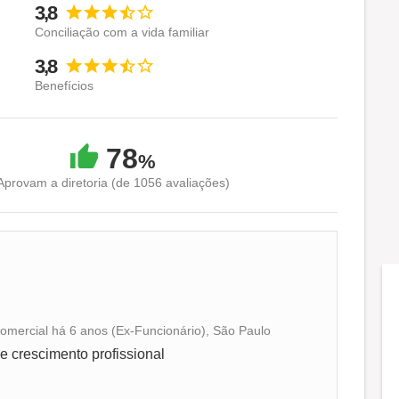
3,8
Conciliação com a vida familiar
3,8
Benefícios
78
%
Aprovam a diretoria (de 1056 avaliações)
comercial há 6 anos (Ex-Funcionário), São Paulo
Conciliação com a vida familiar
 crescimento profissional
Benefícios