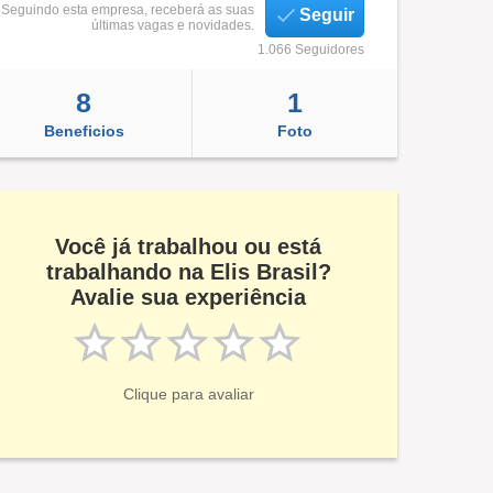
Seguindo esta empresa, receberá as suas
Seguir
últimas vagas e novidades.
1.066 Seguidores
8
1
Beneficios
Foto
Você já trabalhou ou está
trabalhando na Elis Brasil?
Avalie sua experiência
Clique para avaliar