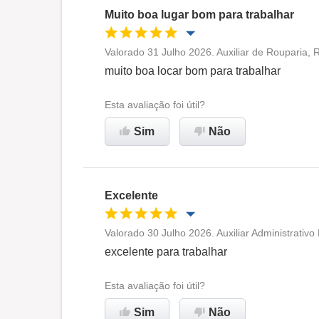
Muito boa lugar bom para trabalhar
Valorado 31 Julho 2026. Auxiliar de Rouparia, 
Oportunidade de promoção
muito boa locar bom para trabalhar
Ambiente de trabalho
Esta avaliação foi útil?
Sim
Não
Recomenda esta empresa
Excelente
Valorado 30 Julho 2026. Auxiliar Administrativ
Oportunidade de promoção
excelente para trabalhar
Ambiente de trabalho
Esta avaliação foi útil?
Sim
Não