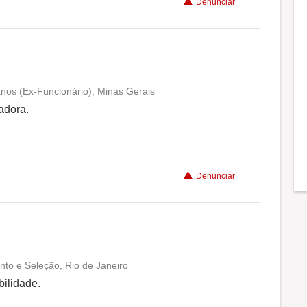
Denunciar
anos (Ex-Funcionário), Minas Gerais
Conciliação com a vida familiar
adora.
Benefícios
Denunciar
Recomenda a diretoria
nto e Seleção, Rio de Janeiro
Conciliação com a vida familiar
bilidade.