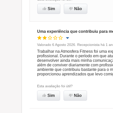
Sim
Não
Recomenda esta empresa
Uma experiência que contribuiu para m
Valorado 6 Agosto 2026. Recepcionista há 1 an
Oportunidade de promoção
Trabalhar na Atmosfera Fitness foi uma exp
profissional. Durante o período em que atu
desenvolver ainda mais minha comunicaçã
Ambiente de trabalho
além de conviver diariamente com profissio
ambiente que contribuiu bastante para o 
proporcionou aprendizados que levo comig
Não recomenda esta
empresa
Esta avaliação foi útil?
Sim
Não