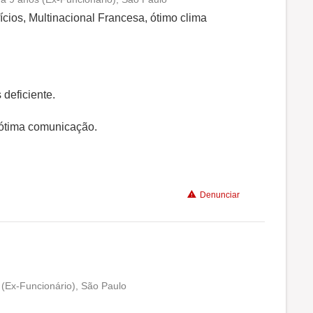
Conciliação com a vida familiar
cios, Multinacional Francesa, ótimo clima
Benefícios
Recomenda a diretoria
 deficiente.
a ótima comunicação.
Denunciar
 (Ex-Funcionário), São Paulo
Conciliação com a vida familiar