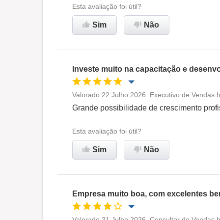
Ambiente de trabalho
Esta avaliação foi útil?
Sim
Não
Recomenda esta empresa
Investe muito na capacitação e desenvo
Valorado 22 Julho 2026. Executivo de Vendas h
Oportunidade de promoção
Grande possibilidade de crescimento profi
Ambiente de trabalho
Esta avaliação foi útil?
Sim
Não
Recomenda esta empresa
Empresa muito boa, com excelentes ben
Valorado 21 Julho 2026. Consultor de Vendas h