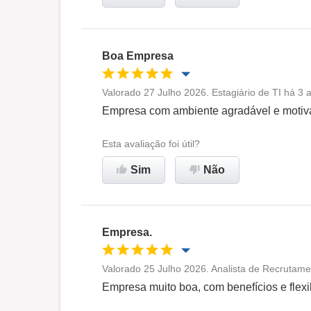
Recomenda esta empresa
Boa Empresa
Valorado 27 Julho 2026. Estagiário de TI há 3 
Oportunidade de promoção
Empresa com ambiente agradável e motiv
Ambiente de trabalho
Esta avaliação foi útil?
Sim
Não
Recomenda esta empresa
Empresa.
Valorado 25 Julho 2026. Analista de Recrutame
Oportunidade de promoção
Empresa muito boa, com benefícios e flexi