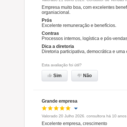
Oportunidade de promoção
Empresa muito boa, com excelentes benefí
organiacional.
Ambiente de trabalho
Prós
Excelente remuneração e benefícios.
Contras
Recomenda esta empresa
Processos internos, logística e pós-vendas
Dica a diretoria
Diretoria participativa, democrática e um
Esta avaliação foi útil?
Sim
Não
Grande empresa
Valorado 20 Julho 2026. consultora há 10 anos
Oportunidade de promoção
Excelente empresa, crescimento