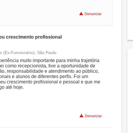
Denunciar
Recomenda a diretoria
eu crescimento profissional
o (Ex-Funcionário), São Paulo
Conciliação com a vida familiar
eriência muito importante para minha trajetória
ei como recepcionista, tive a oportunidade de
o, responsabilidade e atendimento ao público,
Benefícios
nais e alunos de diferentes perfis. Foi um
meu crescimento profissional e pessoal e que me
o até hoje.
Não recomenda a diretoria
Denunciar