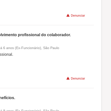
Benefícios
Denunciar
Recomenda a diretoria
lvimento profissional do colaborador.
á 6 anos (Ex-Funcionário), São Paulo
Conciliação com a vida familiar
ssional.
Benefícios
Denunciar
Recomenda a diretoria
efícios.
á 9 anos (Ex-Funcionário), São Paulo