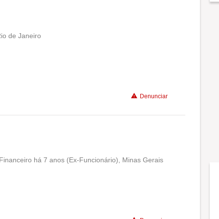
Rio de Janeiro
Conciliação com a vida familiar
Benefícios
Denunciar
Recomenda a diretoria
o Financeiro há 7 anos (Ex-Funcionário), Minas Gerais
Conciliação com a vida familiar
Benefícios