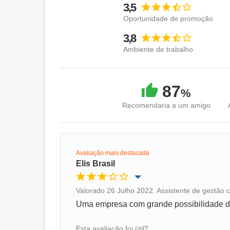
3,5
Oportunidade de promoção
3,8
Ambiente de trabalho
87
%
Recomendaria a um amigo
Avaliação mais destacada
Elis Brasil
Valorado 26 Julho 2022. Assistente de gestão 
Oportunidade de promoção
Uma empresa com grande possibilidade de
Ambiente de trabalho
Esta avaliação foi útil?