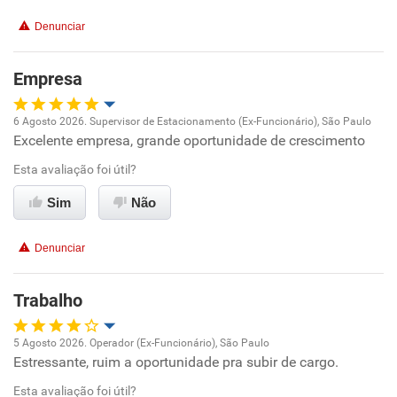
Denunciar
Empresa
6 Agosto 2026. Supervisor de Estacionamento (Ex-Funcionário), São Paulo
Excelente empresa, grande oportunidade de crescimento
Oportunidade de promoção
Esta avaliação foi útil?
Ambiente de trabalho
Sim
Não
Conciliação com a vida familiar
Denunciar
Benefícios
Trabalho
Recomenda esta empresa
5 Agosto 2026. Operador (Ex-Funcionário), São Paulo
Recomenda a diretoria
Estressante, ruim a oportunidade pra subir de cargo.
Oportunidade de promoção
Esta avaliação foi útil?