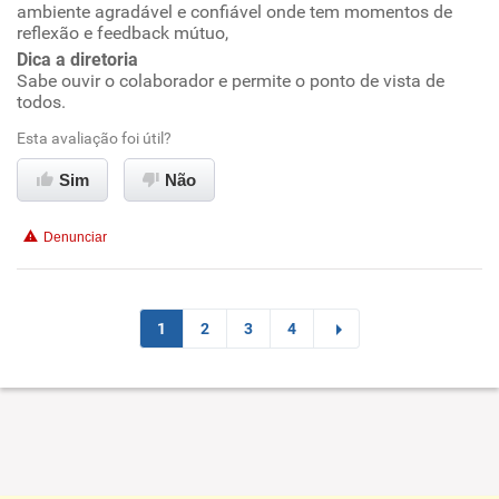
ambiente agradável e confiável onde tem momentos de
Oportunidade de promoção
reflexão e feedback mútuo,
Dica a diretoria
Ambiente de trabalho
Sabe ouvir o colaborador e permite o ponto de vista de
todos.
Conciliação com a vida familiar
Esta avaliação foi útil?
Benefícios
Sim
Não
Recomenda esta empresa
Denunciar
Recomenda a diretoria
1
2
3
4