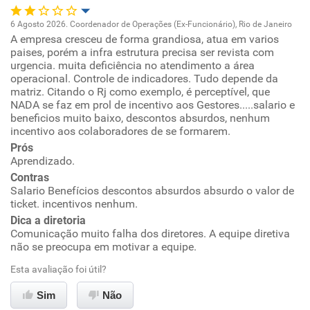
6 Agosto 2026. Coordenador de Operações (Ex-Funcionário), Rio de Janeiro
A empresa cresceu de forma grandiosa, atua em varios
Oportunidade de promoção
paises, porém a infra estrutura precisa ser revista com
urgencia. muita deficiência no atendimento a área
Ambiente de trabalho
operacional. Controle de indicadores. Tudo depende da
matriz. Citando o Rj como exemplo, é perceptível, que
NADA se faz em prol de incentivo aos Gestores.....salario e
Conciliação com a vida familiar
beneficios muito baixo, descontos absurdos, nenhum
incentivo aos colaboradores de se formarem.
Benefícios
Prós
Aprendizado.
Contras
Não recomenda esta empresa
Salario Benefícios descontos absurdos absurdo o valor de
Não recomenda a diretoria
ticket. incentivos nenhum.
Dica a diretoria
Comunicação muito falha dos diretores. A equipe diretiva
não se preocupa em motivar a equipe.
Esta avaliação foi útil?
Sim
Não