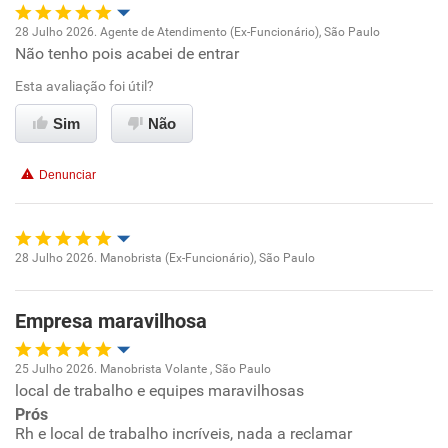
Recomenda esta empresa
28 Julho 2026. Agente de Atendimento (Ex-Funcionário), São Paulo
Não recomenda a diretoria
Não tenho pois acabei de entrar
Oportunidade de promoção
Esta avaliação foi útil?
Ambiente de trabalho
Sim
Não
Conciliação com a vida familiar
Denunciar
Benefícios
Não recomenda esta empresa
28 Julho 2026. Manobrista (Ex-Funcionário), São Paulo
Oportunidade de promoção
Não recomenda a diretoria
Empresa maravilhosa
Ambiente de trabalho
25 Julho 2026. Manobrista Volante , São Paulo
Conciliação com a vida familiar
local de trabalho e equipes maravilhosas
Oportunidade de promoção
Prós
Benefícios
Rh e local de trabalho incríveis, nada a reclamar
Ambiente de trabalho