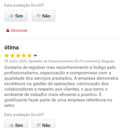
Esta avaliação foi útil?
Recomenda esta empresa
Conciliação com a vida familiar
Sim
Não
Recomenda a diretoria
Benefícios
Denunciar
Recomenda esta empresa
ótima
Recomenda a diretoria
25 Julho 2026. Operador de Estacionamento (Ex-Funcionário), Alagoas
Gostaria de registrar meu reconhecimento à Índigo pelo
Oportunidade de promoção
profissionalismo, organização e compromisso com a
qualidade dos serviços prestados. A empresa demonstra
Ambiente de trabalho
excelência na gestão de operações, valorização dos
colaboradores e respeito aos clientes, o que torna o
ambiente de trabalho mais eficiente e positivo. É
Conciliação com a vida familiar
gratificante fazer parte de uma empresa referência no
setor.
Benefícios
Esta avaliação foi útil?
Sim
Recomenda esta empresa
Não