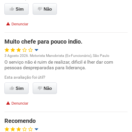
Ambiente de trabalho
Sim
Não
Conciliação com a vida familiar
Denunciar
Benefícios
Muito chefe para pouco indio.
Recomenda esta empresa
3 Agosto 2026. Motorista Manobrista (Ex-Funcionário), São Paulo
Não recomenda a diretoria
O serviço não é ruim de realizar, dificil é lher dar com
Oportunidade de promoção
pessoas despreparadas para liderança.
Ambiente de trabalho
Esta avaliação foi útil?
Sim
Não
Conciliação com a vida familiar
Denunciar
Benefícios
Recomendo
Não recomenda esta empresa
Não recomenda a diretoria