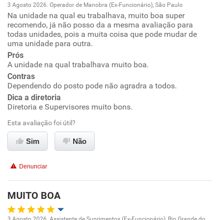
3 Agosto 2026. Operador de Manobra (Ex-Funcionário), São Paulo
Na unidade na qual eu trabalhava, muito boa super
Oportunidade de promoção
recomendo, já não posso da a mesma avaliação para
todas unidades, pois a muita coisa que pode mudar de
Ambiente de trabalho
uma unidade para outra.
Prós
A unidade na qual trabalhava muito boa.
Conciliação com a vida familiar
Contras
Dependendo do posto pode não agradra a todos.
Benefícios
Dica a diretoria
Diretoria e Supervisores muito bons.
Recomenda esta empresa
Esta avaliação foi útil?
Recomenda a diretoria
Sim
Não
Denunciar
MUITO BOA
3 Agosto 2026. Assistente de Suprimentos (Ex-Funcionário), Rio Grande do