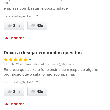
Sul
Oportunidade de promoção
empresa com bastante oportunidade
Esta avaliação foi útil?
Ambiente de trabalho
Sim
Não
Conciliação com a vida familiar
Denunciar
Benefícios
Deixa a desejar em muitos quesitos
Recomenda esta empresa
Recomenda a diretoria
31 Julho 2026. Garagista (Ex-Funcionário), São Paulo
Empresa que deixa o funcionário sem respaldo algum,
Oportunidade de promoção
promoção que o salário não acompanha.
Ambiente de trabalho
Esta avaliação foi útil?
Sim
Não
Conciliação com a vida familiar
Denunciar
Benefícios