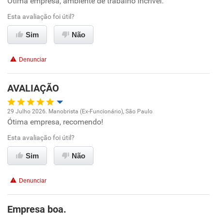
Ótima empresa, ambiente de trabalho incrível.
Oportunidade de promoção
Esta avaliação foi útil?
Ambiente de trabalho
Sim
Não
Conciliação com a vida familiar
Denunciar
Benefícios
AVALIAÇÃO
Recomenda esta empresa
29 Julho 2026. Manobrista (Ex-Funcionário), São Paulo
Recomenda a diretoria
Ótima empresa, recomendo!
Oportunidade de promoção
Esta avaliação foi útil?
Ambiente de trabalho
Sim
Não
Conciliação com a vida familiar
Denunciar
Benefícios
Empresa boa.