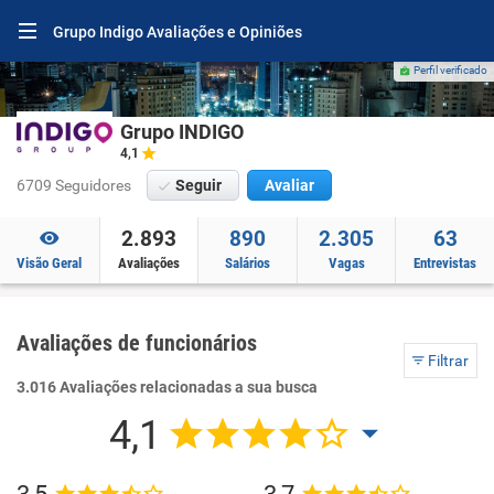
Grupo Indigo Avaliações e Opiniões
Perfil verificado
Grupo INDIGO
4,1
6709 Seguidores
Seguir
Avaliar
2.893
890
2.305
63
Visão Geral
Avaliações
Salários
Vagas
Entrevistas
Avaliações de funcionários
Filtrar
3.016 Avaliações relacionadas a sua busca
4,1