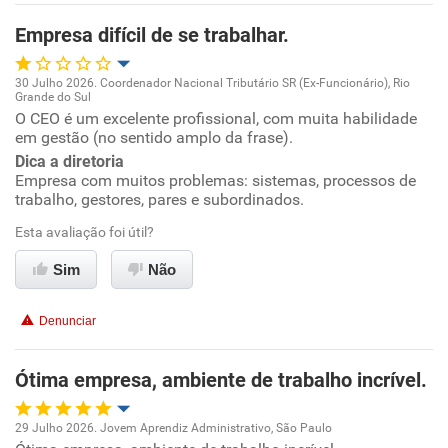
Empresa difícil de se trabalhar.
Não recomenda esta empresa
Não recomenda a diretoria
30 Julho 2026. Coordenador Nacional Tributário SR (Ex-Funcionário), Rio
Grande do Sul
Oportunidade de promoção
O CEO é um excelente profissional, com muita habilidade
em gestão (no sentido amplo da frase).
Ambiente de trabalho
Dica a diretoria
Empresa com muitos problemas: sistemas, processos de
trabalho, gestores, pares e subordinados.
Conciliação com a vida familiar
Esta avaliação foi útil?
Benefícios
Sim
Não
Não recomenda esta empresa
Denunciar
Recomenda a diretoria
Ótima empresa, ambiente de trabalho incrível.
29 Julho 2026. Jovem Aprendiz Administrativo, São Paulo