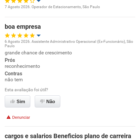
Recomenda esta empresa
7 Agosto 2026. Operador de Estacionamento, São Paulo
Oportunidade de promoção
boa empresa
Ambiente de trabalho
6 Agosto 2026. Assistente Administrativo Operacional (Ex-Funcionário), São
Conciliação com a vida familiar
Paulo
Oportunidade de promoção
grande chance de crescimento
Prós
Benefícios
Ambiente de trabalho
reconhecimento
Contras
não tem
Conciliação com a vida familiar
Esta avaliação foi útil?
Benefícios
Sim
Não
Recomenda esta empresa
Denunciar
Recomenda a diretoria
cargos e salarios Beneficios plano de carreira