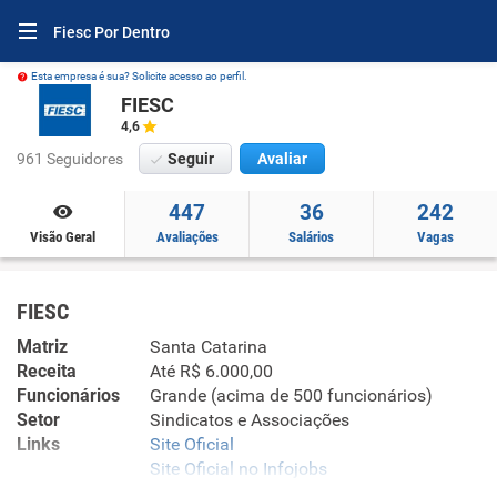
Fiesc Por Dentro
Esta empresa é sua? Solicite acesso ao perfil.
FIESC
4,6
961 Seguidores
Seguir
Avaliar
447
36
242
Visão Geral
Avaliações
Salários
Vagas
FIESC
Matriz
Santa Catarina
Receita
Até R$ 6.000,00
Funcionários
Grande (acima de 500 funcionários)
Setor
Sindicatos e Associações
Links
Site Oficial
Site Oficial no Infojobs