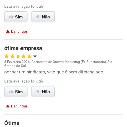
Conciliação com a vida familiar
Esta avaliação foi útil?
Sim
Não
Benefícios
Denunciar
Não recomenda esta empresa
Não recomenda a diretoria
ótima empresa
3 Fevereiro 2026. Assistente de Growth Marketing (Ex-Funcionário), Rio
Grande do Sul
Oportunidade de promoção
por ser um sindicato, vejo que é bem diferenciado.
Esta avaliação foi útil?
Ambiente de trabalho
Sim
Não
Conciliação com a vida familiar
Denunciar
Benefícios
Ótima
Recomenda esta empresa