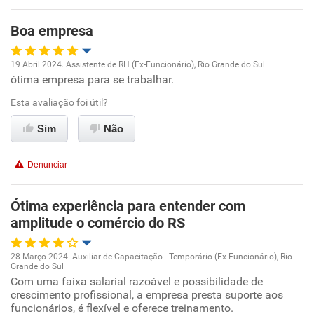
Boa empresa
19 Abril 2024. Assistente de RH (Ex-Funcionário), Rio Grande do Sul
ótima empresa para se trabalhar.
Oportunidade de promoção
Esta avaliação foi útil?
Ambiente de trabalho
Sim
Não
Conciliação com a vida familiar
Denunciar
Benefícios
Ótima experiência para entender com
amplitude o comércio do RS
Recomenda esta empresa
Recomenda a diretoria
28 Março 2024. Auxiliar de Capacitação - Temporário (Ex-Funcionário), Rio
Grande do Sul
Oportunidade de promoção
Com uma faixa salarial razoável e possibilidade de
crescimento profissional, a empresa presta suporte aos
funcionários, é flexível e oferece treinamento.
Ambiente de trabalho