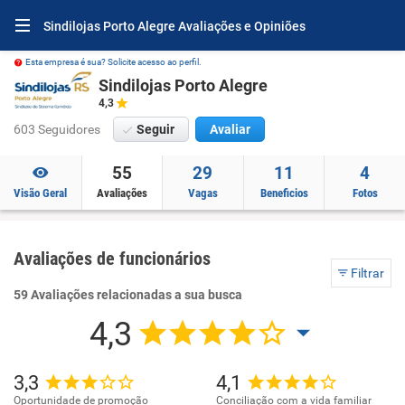
Sindilojas Porto Alegre Avaliações e Opiniões
Esta empresa é sua? Solicite acesso ao perfil.
Sindilojas Porto Alegre
4,3
603 Seguidores
Seguir
Avaliar
55
29
11
4
Visão Geral
Avaliações
Vagas
Beneficios
Fotos
Avaliações de funcionários
Filtrar
59 Avaliações relacionadas a sua busca
4,3
3,3
4,1
Oportunidade de promoção
Conciliação com a vida familiar