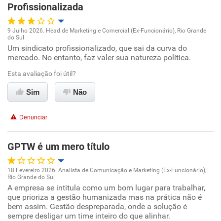
Recomenda esta empresa
Profissionalizada
9 Julho 2026. Head de Marketing e Comercial (Ex-Funcionário), Rio Grande
do Sul
Oportunidade de promoção
Um sindicato profissionalizado, que sai da curva do
mercado. No entanto, faz valer sua natureza política.
Ambiente de trabalho
Esta avaliação foi útil?
Conciliação com a vida familiar
Sim
Não
Benefícios
Denunciar
Recomenda esta empresa
GPTW é um mero título
18 Fevereiro 2026. Analista de Comunicação e Marketing (Ex-Funcionário),
Rio Grande do Sul
Oportunidade de promoção
A empresa se intitula como um bom lugar para trabalhar,
que prioriza a gestão humanizada mas na prática não é
bem assim. Gestão despreparada, onde a solução é
Ambiente de trabalho
sempre desligar um time inteiro do que alinhar.