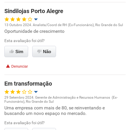
Benefícios
Sindilojas Porto Alegre
Recomenda esta empresa
13 Outubro 2024. Analista/Coord de RH (Ex-Funcionário), Rio Grande do Sul
Recomenda a diretoria
Oportunidade de crescimento
Oportunidade de promoção
Esta avaliação foi útil?
Ambiente de trabalho
Sim
Não
Conciliação com a vida familiar
Denunciar
Benefícios
Em transformação
Recomenda esta empresa
29 Setembro 2024. Gerente de Administração e Recursos Humanos (Ex-
Recomenda a diretoria
Funcionário), Rio Grande do Sul
Oportunidade de promoção
Uma empresa com mais de 80, se reinventando e
buscando um novo espaço no mercado.
Ambiente de trabalho
Esta avaliação foi útil?