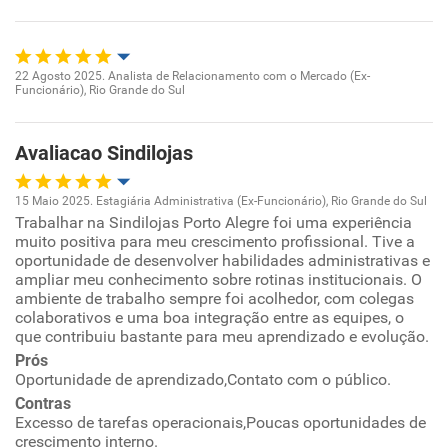
Benefícios
Recomenda esta empresa
22 Agosto 2025. Analista de Relacionamento com o Mercado (Ex-
Funcionário), Rio Grande do Sul
Oportunidade de promoção
Recomenda a diretoria
Ambiente de trabalho
Avaliacao Sindilojas
Conciliação com a vida familiar
15 Maio 2025. Estagiária Administrativa (Ex-Funcionário), Rio Grande do Sul
Trabalhar na Sindilojas Porto Alegre foi uma experiência
Oportunidade de promoção
muito positiva para meu crescimento profissional. Tive a
Benefícios
oportunidade de desenvolver habilidades administrativas e
Ambiente de trabalho
ampliar meu conhecimento sobre rotinas institucionais. O
ambiente de trabalho sempre foi acolhedor, com colegas
Recomenda esta empresa
colaborativos e uma boa integração entre as equipes, o
Conciliação com a vida familiar
Recomenda a diretoria
que contribuiu bastante para meu aprendizado e evolução.
Prós
Benefícios
Oportunidade de aprendizado,Contato com o público.
Contras
Excesso de tarefas operacionais,Poucas oportunidades de
Recomenda esta empresa
crescimento interno.