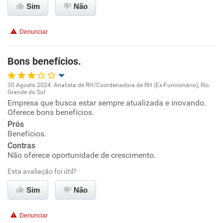
Conciliação com a vida familiar
Sim
Não
Benefícios
Denunciar
Recomenda esta empresa
Bons benefícios.
Recomenda a diretoria
30 Agosto 2024. Analista de RH/Coordenadora de RH (Ex-Funcionário), Rio
Grande do Sul
Oportunidade de promoção
Empresa que busca estar sempre atualizada e inovando.
Oferece bons benefícios.
Ambiente de trabalho
Prós
Benefícios.
Contras
Conciliação com a vida familiar
Não oferece oportunidade de crescimento.
Benefícios
Esta avaliação foi útil?
Sim
Não
Recomenda esta empresa
Denunciar