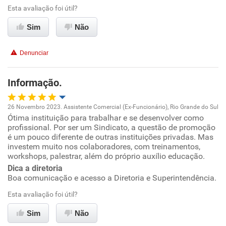
Esta avaliação foi útil?
Recomenda esta empresa
Recomenda a diretoria
Sim
Não
Denunciar
Informação.
26 Novembro 2023. Assistente Comercial (Ex-Funcionário), Rio Grande do Sul
Ótima instituição para trabalhar e se desenvolver como
Oportunidade de promoção
profissional. Por ser um Sindicato, a questão de promoção
é um pouco diferente de outras instituições privadas. Mas
Ambiente de trabalho
investem muito nos colaboradores, com treinamentos,
workshops, palestrar, além do próprio auxílio educação.
Dica a diretoria
Conciliação com a vida familiar
Boa comunicação e acesso a Diretoria e Superintendência.
Benefícios
Esta avaliação foi útil?
Sim
Não
Recomenda esta empresa