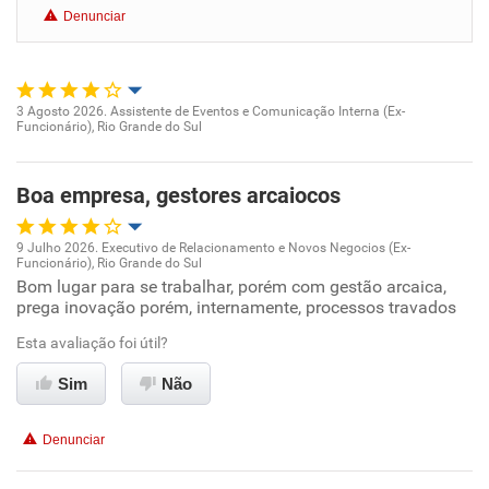
Denunciar
Benefícios
Recomenda esta empresa
3 Agosto 2026. Assistente de Eventos e Comunicação Interna (Ex-
Funcionário), Rio Grande do Sul
Oportunidade de promoção
Ambiente de trabalho
Boa empresa, gestores arcaiocos
Conciliação com a vida familiar
9 Julho 2026. Executivo de Relacionamento e Novos Negocios (Ex-
Funcionário), Rio Grande do Sul
Oportunidade de promoção
Bom lugar para se trabalhar, porém com gestão arcaica,
Benefícios
prega inovação porém, internamente, processos travados
Ambiente de trabalho
Esta avaliação foi útil?
Recomenda esta empresa
Conciliação com a vida familiar
Sim
Não
Não recomenda a diretoria
Benefícios
Denunciar