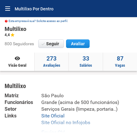
Multilixo Por Dentro
Esta empresa é sua? Solicite acesso ao perfil.
Multilixo
4,4
800 Seguidores
Seguir
Avaliar
273
33
87
Visão Geral
Avaliações
Salários
Vagas
Multilixo
Matriz
São Paulo
Funcionários
Grande (acima de 500 funcionários)
Setor
Serviços Gerais (limpeza, portaria..)
Links
Site Oficial
Site Oficial no Infojobs
Enviar CV