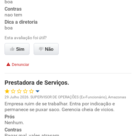
boa
Ambiente de trabalho
Contras
nao tem
Conciliação com a vida familiar
Dica a diretoria
boa
Benefícios
Esta avaliação foi útil?
Sim
Não
Recomenda esta empresa
Recomenda a diretoria
Denunciar
Prestadora de Serviços.
29 Julho 2026. SUPERVISOR DE OPERAÇÕES (Ex-Funcionário), Amazonas
Empresa ruim de se trabalhar. Entra por indicação e
Oportunidade de promoção
permanece se puxar saco. Gerencia cheia de vicios.
Prós
Ambiente de trabalho
Nenhum.
Contras
Conciliação com a vida familiar
Pagar mal, vales atrasam.