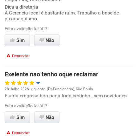
Dica a diretoria
A Gerencia local é bastante ruim. Trabalho a base de
Benefícios
puxasaquismo.
Esta avaliação foi útil?
Não recomenda esta empresa
Não recomenda a diretoria
Sim
Não
Denunciar
Exelente nao tenho oque reclamar
28 Julho 2026. vigilante (Ex-Funcionário), São Paulo
E uma empresa boa paga tudo certinho , sem novidades
Oportunidade de promoção
Esta avaliação foi útil?
Ambiente de trabalho
Sim
Não
Conciliação com a vida familiar
Denunciar