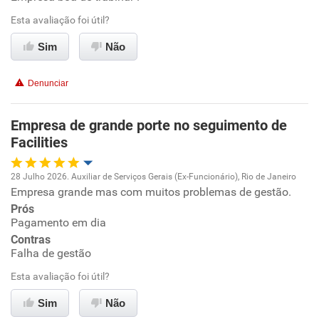
Esta avaliação foi útil?
Ambiente de trabalho
Sim
Não
Conciliação com a vida familiar
Denunciar
Benefícios
Empresa de grande porte no seguimento de
Facilities
Recomenda esta empresa
Recomenda a diretoria
28 Julho 2026. Auxiliar de Serviços Gerais (Ex-Funcionário), Rio de Janeiro
Empresa grande mas com muitos problemas de gestão.
Oportunidade de promoção
Prós
Pagamento em dia
Ambiente de trabalho
Contras
Falha de gestão
Conciliação com a vida familiar
Esta avaliação foi útil?
Benefícios
Sim
Não