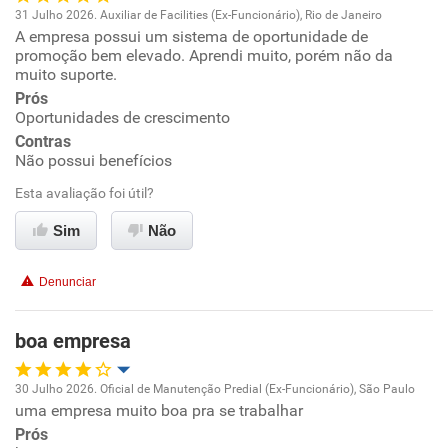
31 Julho 2026. Auxiliar de Facilities (Ex-Funcionário), Rio de Janeiro
A empresa possui um sistema de oportunidade de
Oportunidade de promoção
promoção bem elevado. Aprendi muito, porém não da
muito suporte.
Ambiente de trabalho
Prós
Oportunidades de crescimento
Conciliação com a vida familiar
Contras
Não possui benefícios
Benefícios
Esta avaliação foi útil?
Sim
Não
Recomenda esta empresa
Recomenda a diretoria
Denunciar
boa empresa
30 Julho 2026. Oficial de Manutenção Predial (Ex-Funcionário), São Paulo
uma empresa muito boa pra se trabalhar
Oportunidade de promoção
Prós