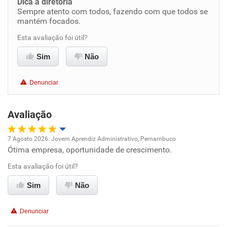
Dica a diretoria
Sempre atento com todos, fazendo com que todos se
Benefícios
mantém focados.
Esta avaliação foi útil?
Recomenda esta empresa
Recomenda a diretoria
Sim
Não
Denunciar
Avaliação
7 Agosto 2026. Jovem Aprendiz Administrativo, Pernambuco
Ótima empresa, oportunidade de crescimento.
Oportunidade de promoção
Esta avaliação foi útil?
Ambiente de trabalho
Sim
Não
Conciliação com a vida familiar
Denunciar
Benefícios