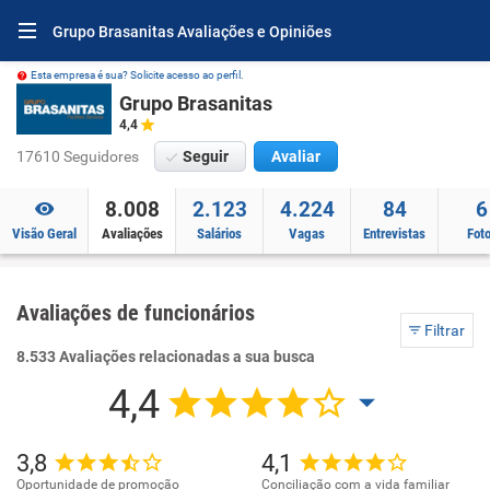
Grupo Brasanitas Avaliações e Opiniões
Esta empresa é sua? Solicite acesso ao perfil.
Grupo Brasanitas
4,4
17610 Seguidores
Seguir
Avaliar
8.008
2.123
4.224
84
6
Visão Geral
Avaliações
Salários
Vagas
Entrevistas
Fot
Avaliações de funcionários
Filtrar
8.533 Avaliações relacionadas a sua busca
4,4
3,8
4,1
Oportunidade de promoção
Conciliação com a vida familiar