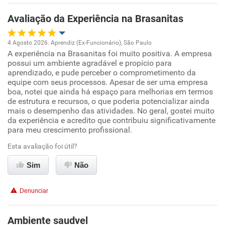
Recomenda esta empresa
Avaliação da Experiência na Brasanitas
4 Agosto 2026. Aprendiz (Ex-Funcionário), São Paulo
A experiência na Brasanitas foi muito positiva. A empresa
Oportunidade de promoção
possui um ambiente agradável e propício para
aprendizado, e pude perceber o comprometimento da
Ambiente de trabalho
equipe com seus processos. Apesar de ser uma empresa
boa, notei que ainda há espaço para melhorias em termos
de estrutura e recursos, o que poderia potencializar ainda
Conciliação com a vida familiar
mais o desempenho das atividades. No geral, gostei muito
da experiência e acredito que contribuiu significativamente
para meu crescimento profissional.
Benefícios
Esta avaliação foi útil?
Recomenda esta empresa
Sim
Não
Recomenda a diretoria
Denunciar
Ambiente saudvel