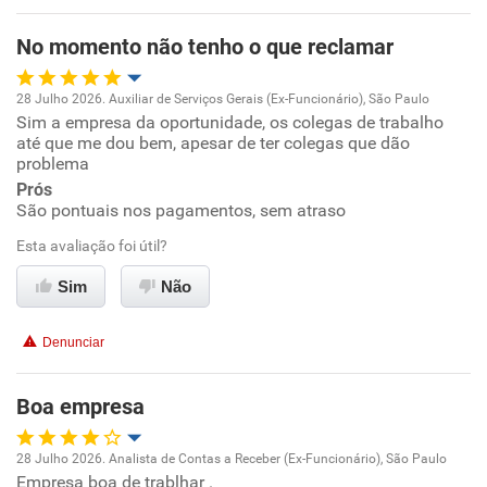
Benefícios
No momento não tenho o que reclamar
Recomenda esta empresa
28 Julho 2026. Auxiliar de Serviços Gerais (Ex-Funcionário), São Paulo
Recomenda a diretoria
Sim a empresa da oportunidade, os colegas de trabalho
Oportunidade de promoção
até que me dou bem, apesar de ter colegas que dão
problema
Ambiente de trabalho
Prós
São pontuais nos pagamentos, sem atraso
Conciliação com a vida familiar
Esta avaliação foi útil?
Benefícios
Sim
Não
Recomenda esta empresa
Denunciar
Recomenda a diretoria
Boa empresa
28 Julho 2026. Analista de Contas a Receber (Ex-Funcionário), São Paulo
Empresa boa de trablhar .
Oportunidade de promoção