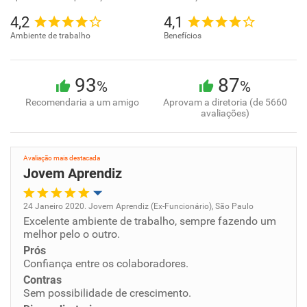
4,2
4,1
Ambiente de trabalho
Benefícios
93
87
%
%
Recomendaria a um amigo
Aprovam a diretoria (de 5660
avaliações)
Avaliação mais destacada
Jovem Aprendiz
24 Janeiro 2020. Jovem Aprendiz (Ex-Funcionário), São Paulo
Excelente ambiente de trabalho, sempre fazendo um
Oportunidade de promoção
melhor pelo o outro.
Prós
Ambiente de trabalho
Confiança entre os colaboradores.
Contras
Conciliação com a vida familiar
Sem possibilidade de crescimento.