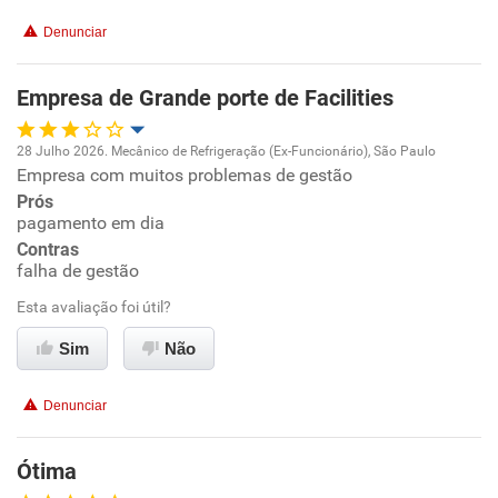
Recomenda esta empresa
Denunciar
Não recomenda a diretoria
Empresa de Grande porte de Facilities
28 Julho 2026. Mecânico de Refrigeração (Ex-Funcionário), São Paulo
Empresa com muitos problemas de gestão
Oportunidade de promoção
Prós
pagamento em dia
Ambiente de trabalho
Contras
falha de gestão
Conciliação com a vida familiar
Esta avaliação foi útil?
Benefícios
Sim
Não
Recomenda esta empresa
Denunciar
Não recomenda a diretoria
Ótima