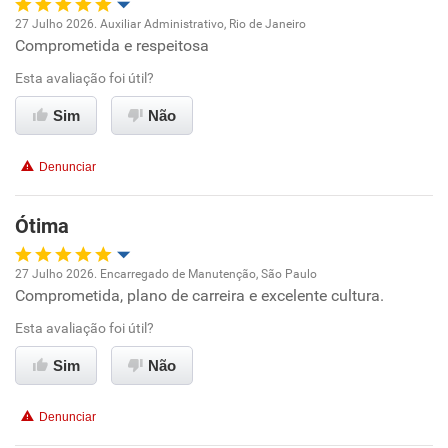
27 Julho 2026. Auxiliar Administrativo, Rio de Janeiro
Comprometida e respeitosa
Oportunidade de promoção
Esta avaliação foi útil?
Ambiente de trabalho
Sim
Não
Conciliação com a vida familiar
Denunciar
Benefícios
Ótima
Recomenda esta empresa
27 Julho 2026. Encarregado de Manutenção, São Paulo
Recomenda a diretoria
Comprometida, plano de carreira e excelente cultura.
Oportunidade de promoção
Esta avaliação foi útil?
Ambiente de trabalho
Sim
Não
Conciliação com a vida familiar
Denunciar
Benefícios