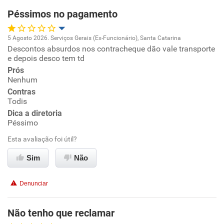
Péssimos no pagamento
Recomenda esta empresa
5 Agosto 2026. Serviços Gerais (Ex-Funcionário), Santa Catarina
Recomenda a diretoria
Descontos absurdos nos contracheque dão vale transporte
Oportunidade de promoção
e depois desco tem td
Prós
Ambiente de trabalho
Nenhum
Contras
Conciliação com a vida familiar
Todis
Dica a diretoria
Péssimo
Benefícios
Esta avaliação foi útil?
Não recomenda esta empresa
Sim
Não
Não recomenda a diretoria
Denunciar
Não tenho que reclamar