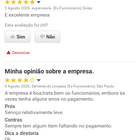
5 Agosto 2026. supervisora (Ex-Funcionário), Goiás
E excelente empresa
Oportunidade de promoção
Esta avaliação foi útil?
Ambiente de trabalho
Sim
Não
Conciliação com a vida familiar
Denunciar
Benefícios
Minha opinião sobre a empresa.
Recomenda esta empresa
4 Agosto 2026. Servente de Limpeza (Ex-Funcionário), São Paulo
Recomenda a diretoria
A empresa é boa,trata bem os funcionários, embora às
Oportunidade de promoção
vezes tenha alguns erros no pagamento.
Prós
Ambiente de trabalho
Serviço relativamente leve.
Contras
Conciliação com a vida familiar
Sempre tem algum item faltando no pagamento.
Dica a diretoria
Ok.