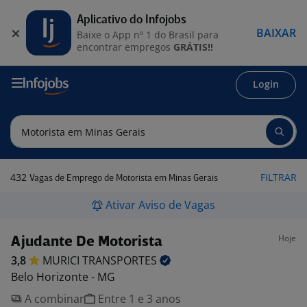
Aplicativo do Infojobs
BAIXAR
Baixe o App nº 1 do Brasil para
encontrar empregos
GRÁTIS!!
Login
432
FILTRAR
Vagas de Emprego de Motorista em Minas Gerais
Ativar Aviso de Vagas
Hoje
Ajudante De Motorista
3,8
MURICI
TRANSPORTES
Belo Horizonte - MG
A combinar
Entre 1 e 3 anos