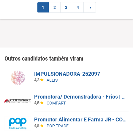
1
2
3
4
Outros candidatos também viram
IMPULSIONADORA-252097
4,3
ALLIS
Promotora/ Demonstradora - Frios | Jacareí (SP)
4,5
COMPART
Promotor Alimentar E Farma JR - COBERTURA DE AFASTAMENTO _ GUARULHOS_SP
4,5
POP TRADE