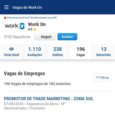
Vagas de Work On
Esta empresa é sua? Solicite acesso ao perfil.
Work On
4,5
5752 Seguidores
Seguir
Avaliar
1.110
238
196
13
Visão Geral
Avaliações
Salários
Vagas
Entrevistas
Vagas de Empregos
Filtrar
196 Vagas de empregos de 182 anúncios
PROMOTOR DE TRADE MARKETING - ZONA SUL
-
07/08/2026
Itapecerica da Serra - SP
Demonstrador / Promotor