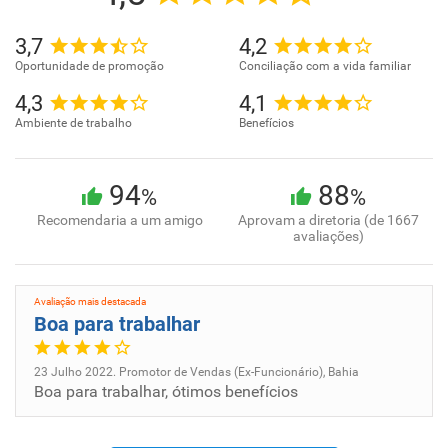
PRÊMIO POPAI 2022
POPAI BRASIL, 2022
3,7
4,2
Oportunidade de promoção
Conciliação com a vida familiar
PRÊMIO LIGA
4,3
4,1
Liga Brasil Promo, 2021
Ambiente de trabalho
Benefícios
PRÊMIO LIGA
Liga Brasil Promo, 2020
94
88
%
%
Recomendaria a um amigo
Aprovam a diretoria (de 1667
avaliações)
PRÊMIO INVOLVES
Involves, 2019
Avaliação mais destacada
Boa para trabalhar
PRÊMIO LIGA
Liga Brasil Promo, 2019
23 Julho 2022. Promotor de Vendas (Ex-Funcionário), Bahia
Boa para trabalhar, ótimos benefícios
PRÊMIO LIGA
Liga Brasil Promo, 2018