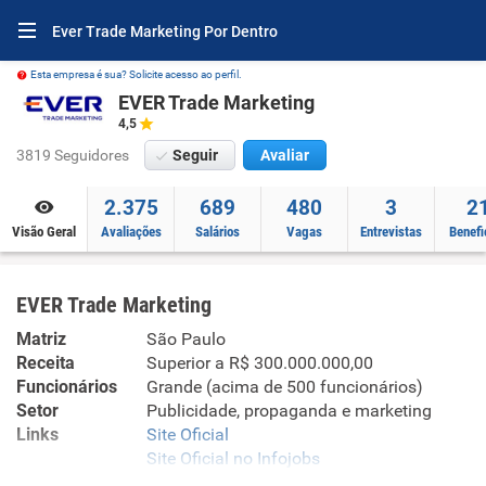
Ever Trade Marketing Por Dentro
Esta empresa é sua? Solicite acesso ao perfil.
EVER Trade Marketing
4,5
3819 Seguidores
Seguir
Avaliar
2.375
689
480
3
2
Visão Geral
Avaliações
Salários
Vagas
Entrevistas
Benefi
EVER Trade Marketing
Matriz
São Paulo
Receita
Superior a R$ 300.000.000,00
Funcionários
Grande (acima de 500 funcionários)
Setor
Publicidade, propaganda e marketing
Links
Site Oficial
Site Oficial no Infojobs