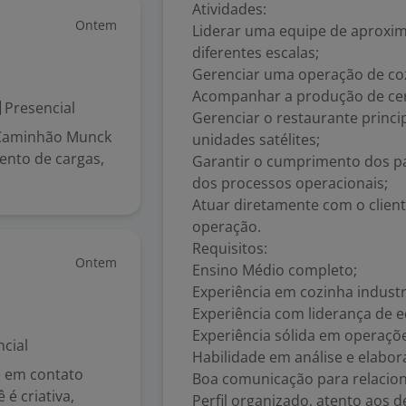
Atividades:
Ontem
Liderar uma equipe de aproxi
diferentes escalas;
Gerenciar uma operação de coz
Acompanhar a produção de cerca
Presencial
Gerenciar o restaurante princip
 Caminhão Munck
unidades satélites;
ento de cargas,
Garantir o cumprimento dos pa
dos processos operacionais;
Atuar diretamente com o clien
operação.
Requisitos:
Ontem
Ensino Médio completo;
Experiência em cozinha industri
Experiência com liderança de e
Experiência sólida em operaçõ
cial
Habilidade em análise e elabor
e em contato
Boa comunicação para relacion
é criativa,
Perfil organizado, atento aos