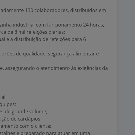
madamente 130 colaboradores, distribuídos em
inha industrial com funcionamento 24 horas;
 de 8 mil refeições diárias;
al e a distribuição de refeições para 6
drões de qualidade, segurança alimentar e
te, assegurando o atendimento às exigências da
al;
quipes;
es de grande volume;
ação de cardápios;
amento com o cliente;
 detalhes e preparado para atuar em uma