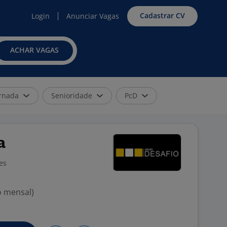
Cadastrar CV
Login
Anunciar Vagas
ACHAR VAGAS
rnada
Senioridade
PcD
a
es
o mensal)