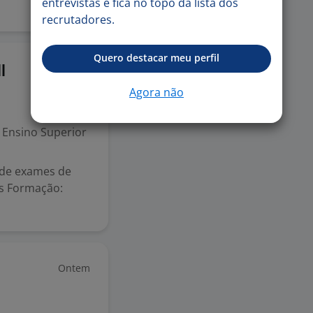
entrevistas e fica no topo da lista dos
recrutadores.
Quero destacar meu perfil
Ontem
I
Agora não
Ensino Superior
 de exames de
as Formação:
Ontem