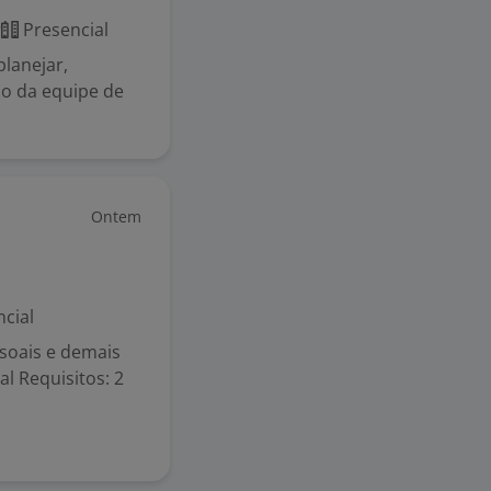
r
Presencial
planejar,
ho da equipe de
Ontem
cial
soais e demais
l Requisitos: 2