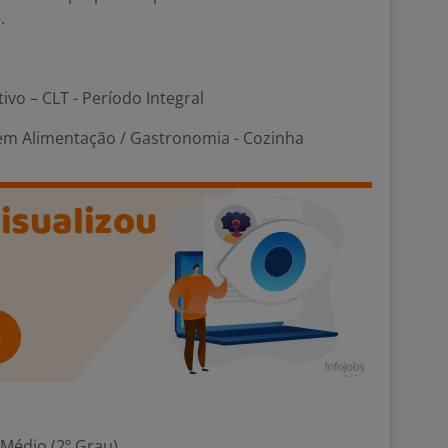
.
tivo – CLT - Período Integral
 em Alimentação / Gastronomia - Cozinha
 Médio (2º Grau)