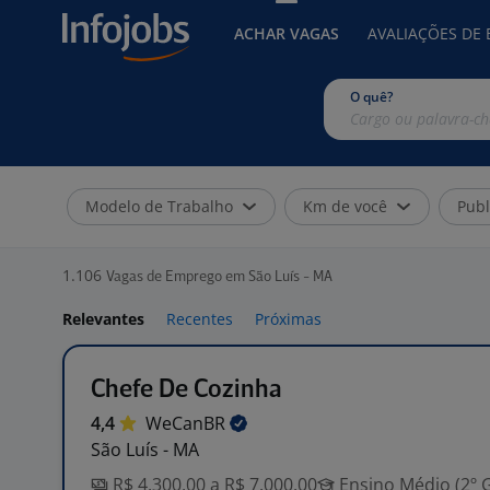
ACHAR VAGAS
AVALIAÇÕES DE
O quê?
Modelo de Trabalho
Km de você
Publ
1.106
Vagas de Emprego em São Luís - MA
Relevantes
Recentes
Próximas
Chefe De Cozinha
4,4
WeCanBR
São Luís - MA
R$ 4.300,00 a R$ 7.000,00
Ensino Médio (2º 