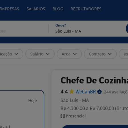
 EMPRESAS
SALÁRIOS
BLOG
RECRUTADORES
Onde?
icação
Salário
Área
Contrato
Jo
Chefe De Cozinh
4,4
244 avaliaçõ
WeCanBR
São Luís - MA
Hoje
R$ 4.300,00 a R$ 7.000,00 (Brut
Presencial
Grau)