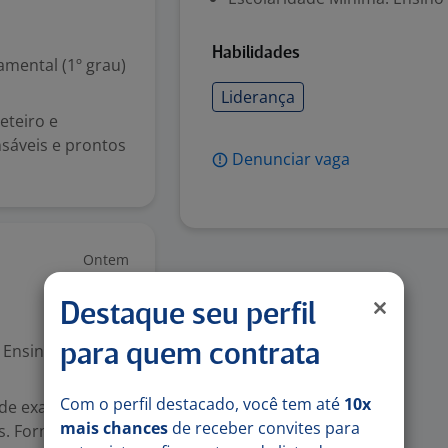
Habilidades
mental (1º grau)
Liderança
eteiro e
sáveis e prontos
Denunciar vaga
Ontem
Destaque seu perfil
Ensino Superior
para quem contrata
Com o perfil destacado, você tem até
10x
 de exames de
mais chances
de receber convites para
as. Formação: