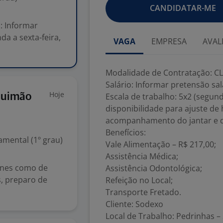
CANDIDATAR-ME
: Informar
da a sexta-feira,
VAGA
EMPRESA
AVAL
Modalidade de Contratação: CLT
Salário: Informar pretensão sal
Hoje
quimão
Escala de trabalho: 5x2 (segund
disponibilidade para ajuste de
acompanhamento do jantar e d
Benefícios:
mental (1º grau)
Vale Alimentação – R$ 217,00;
Assistência Médica;
arnes como de
Assistência Odontológica;
as, preparo de
Refeição no Local;
Transporte Fretado.
Cliente: Sodexo
Local de Trabalho: Pedrinhas –