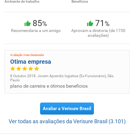
Teleatlantic iniciou suas atividades no Brasil em 1991, com
Ambiente de trabalho
Benefícios
foco inteiramente voltado para soluções em segurança
eletrônica, investindo sempre em tecnologia, infraestrutura
85
71
e prestação de serviços, sendo líder de mercado nesse
%
%
segmento. Em 2017, a Verisure Brasil adquiriu a Tele
Recomendaria a um amigo
Aprovam a diretoria (de 1730
avaliações)
Alarme, que possui quase 40 anos de atuação no setor de
segurança e proteção em Santa Catarina. Agora fazemos
parte de uma só equipe!
Avaliação mais destacada
Otima empresa
Visão:
Na Verisure, protegemos o que realmente importa. O nosso
8 Outubro 2018. Jovem Aprendiz logistica (Ex-Funcionário), São
serviço traz tranquilidade às famílias e pequenos negócios.
Paulo
plano de carreira e ótimos beneficios
Missão:
"Sentir-se seguro e protegido é um direito humano"
Protegemos o que realmente importa.
Avaliar a Verisure Brasil
Ver todas as avaliações da Verisure Brasil (3.101)