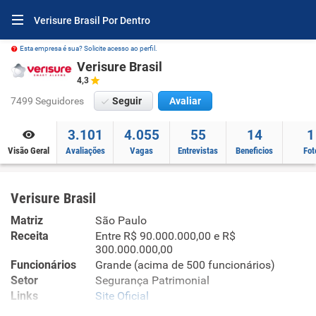
Verisure Brasil Por Dentro
Esta empresa é sua? Solicite acesso ao perfil.
Verisure Brasil
4,3
7499 Seguidores
Seguir
Avaliar
3.101
4.055
55
14
1
Visão Geral
Avaliações
Vagas
Entrevistas
Beneficios
Fot
Verisure Brasil
Matriz
São Paulo
Receita
Entre R$ 90.000.000,00 e R$
300.000.000,00
Funcionários
Grande (acima de 500 funcionários)
Setor
Segurança Patrimonial
Links
Site Oficial
Site Oficial no Infojobs