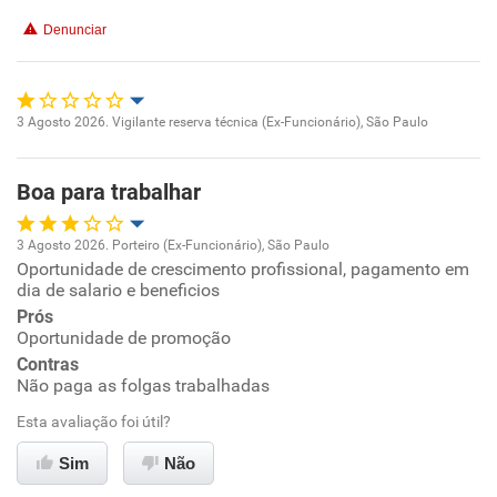
Benefícios
Denunciar
Recomenda esta empresa
Recomenda a diretoria
3 Agosto 2026. Vigilante reserva técnica (Ex-Funcionário), São Paulo
Oportunidade de promoção
Boa para trabalhar
Ambiente de trabalho
3 Agosto 2026. Porteiro (Ex-Funcionário), São Paulo
Conciliação com a vida familiar
Oportunidade de crescimento profissional, pagamento em
Oportunidade de promoção
dia de salario e beneficios
Benefícios
Prós
Ambiente de trabalho
Oportunidade de promoção
Contras
Não recomenda esta empresa
Conciliação com a vida familiar
Não paga as folgas trabalhadas
Não recomenda a diretoria
Esta avaliação foi útil?
Benefícios
Sim
Não
Não recomenda esta empresa