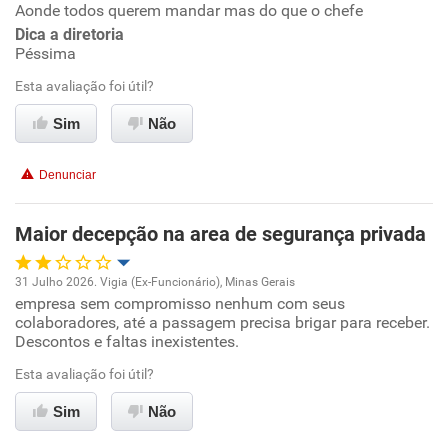
Conciliação com a vida familiar
Aonde todos querem mandar mas do que o chefe
Dica a diretoria
Péssima
Benefícios
Esta avaliação foi útil?
Recomenda esta empresa
Sim
Não
Recomenda a diretoria
Denunciar
Maior decepção na area de segurança privada
31 Julho 2026. Vigia (Ex-Funcionário), Minas Gerais
empresa sem compromisso nenhum com seus
Oportunidade de promoção
colaboradores, até a passagem precisa brigar para receber.
Descontos e faltas inexistentes.
Ambiente de trabalho
Esta avaliação foi útil?
Conciliação com a vida familiar
Sim
Não