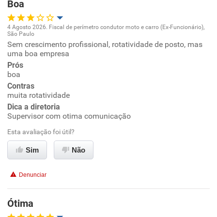
Boa
Recomenda esta empresa
Recomenda a diretoria
4 Agosto 2026. Fiscal de perímetro condutor moto e carro (Ex-Funcionário),
São Paulo
Oportunidade de promoção
Sem crescimento profissional, rotatividade de posto, mas
uma boa empresa
Ambiente de trabalho
Prós
boa
Contras
Conciliação com a vida familiar
muita rotatividade
Dica a diretoria
Benefícios
Supervisor com otima comunicação
Esta avaliação foi útil?
Recomenda esta empresa
Sim
Não
Recomenda a diretoria
Denunciar
Ótima