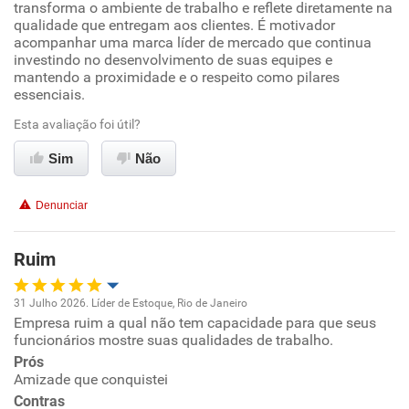
Ambiente de trabalho
transforma o ambiente de trabalho e reflete diretamente na
qualidade que entregam aos clientes. É motivador
acompanhar uma marca líder de mercado que continua
Conciliação com a vida familiar
investindo no desenvolvimento de suas equipes e
mantendo a proximidade e o respeito como pilares
essenciais.
Benefícios
Esta avaliação foi útil?
Recomenda esta empresa
Sim
Não
Recomenda a diretoria
Denunciar
Ruim
31 Julho 2026. Líder de Estoque, Rio de Janeiro
Empresa ruim a qual não tem capacidade para que seus
Oportunidade de promoção
funcionários mostre suas qualidades de trabalho.
Prós
Ambiente de trabalho
Amizade que conquistei
Contras