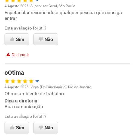
4 Agosto 2026. Supervisor Geral, São Paulo
Espetacular recomendo a qualquer pessoa que consiga
Oportunidade de promoção
entrar
Ambiente de trabalho
Esta avaliação foi útil?
Sim
Não
Conciliação com a vida familiar
Denunciar
Benefícios
oOtima
Recomenda esta empresa
Recomenda a diretoria
4 Agosto 2026. Vigia (Ex-Funcionário), Rio de Janeiro
Otimo ambiente de trabalho
Oportunidade de promoção
Dica a diretoria
Boa comunicação
Ambiente de trabalho
Esta avaliação foi útil?
Conciliação com a vida familiar
Sim
Não