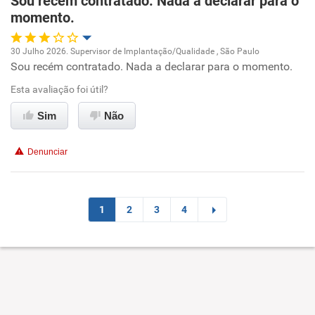
Sou recém contratado. Nada a declarar para o
momento.
Não recomenda esta empresa
Não recomenda a diretoria
30 Julho 2026. Supervisor de Implantação/Qualidade , São Paulo
Sou recém contratado. Nada a declarar para o momento.
Oportunidade de promoção
Esta avaliação foi útil?
Ambiente de trabalho
Sim
Não
Conciliação com a vida familiar
Denunciar
Benefícios
Recomenda esta empresa
1
2
3
4
Recomenda a diretoria