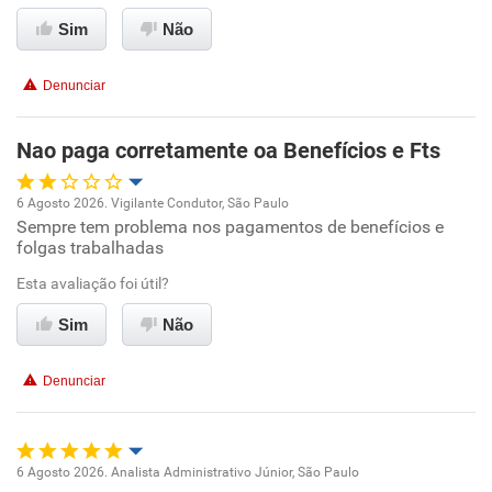
Sim
Não
Conciliação com a vida familiar
Denunciar
Benefícios
Nao paga corretamente oa Benefícios e Fts
Recomenda esta empresa
Recomenda a diretoria
6 Agosto 2026. Vigilante Condutor, São Paulo
Sempre tem problema nos pagamentos de benefícios e
Oportunidade de promoção
folgas trabalhadas
Ambiente de trabalho
Esta avaliação foi útil?
Sim
Não
Conciliação com a vida familiar
Denunciar
Benefícios
Não recomenda esta empresa
6 Agosto 2026. Analista Administrativo Júnior, São Paulo
Não recomenda a diretoria