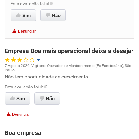
Esta avaliação foi útil?
Benefícios
Sim
Não
Não recomenda esta empresa
Denunciar
Não recomenda a diretoria
Empresa Boa mais operacional deixa a desejar
7 Agosto 2026. Vigilante Operador de Monitoramento (Ex-Funcionário), São
Paulo
Oportunidade de promoção
Não tem oportunidade de crescimento
Esta avaliação foi útil?
Ambiente de trabalho
Sim
Não
Conciliação com a vida familiar
Denunciar
Benefícios
Boa empresa
Recomenda esta empresa