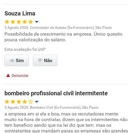
Oportunidade de promoção
Souza Lima
Ambiente de trabalho
5 Agosto 2026. Controlador de Acesso (Ex-Funcionário), São Paulo
Conciliação com a vida familiar
Possibilidade de crescimento na empresa. Único quesito
Oportunidade de promoção
pouca valorização do salário.
Benefícios
Ambiente de trabalho
Esta avaliação foi útil?
Sim
Não
Recomenda esta empresa
Conciliação com a vida familiar
Recomenda a diretoria
Denunciar
Benefícios
bombeiro profissional civil intermitente
Recomenda esta empresa
5 Agosto 2026. Bombeiro Civil (Ex-Funcionário), São Paulo
a empresa em si ela e boa, mas os recrutadores mente
Oportunidade de promoção
muito na hora de contratar, dizem que os intermitentes não
tem beneficio sendo que na lei diz que tem. mas os
Ambiente de trabalho
contratantes que mandam paras as empresas são grandes