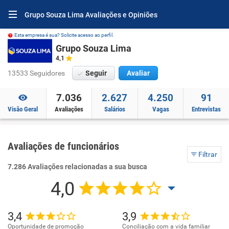
Grupo Souza Lima Avaliações e Opiniões
Esta empresa é sua? Solicite acesso ao perfil.
Grupo Souza Lima
4,1
13533 Seguidores
Seguir
Avaliar
7.036
2.627
4.250
91
Visão Geral
Avaliações
Salários
Vagas
Entrevistas
Avaliações de funcionários
Filtrar
7.286 Avaliações relacionadas a sua busca
4,0
3,4
3,9
Oportunidade de promoção
Conciliação com a vida familiar