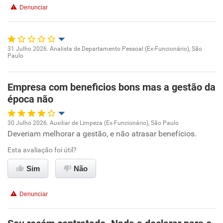
Benefícios
Denunciar
Não recomenda esta empresa
Não recomenda a diretoria
31 Julho 2026. Analista de Departamento Pessoal (Ex-Funcionário), São
Paulo
Oportunidade de promoção
Ambiente de trabalho
Empresa com beneficios bons mas a gestão da
época não
Conciliação com a vida familiar
30 Julho 2026. Auxiliar de Limpeza (Ex-Funcionário), São Paulo
Deveriam melhorar a gestão, e não atrasar benefícios.
Oportunidade de promoção
Benefícios
Esta avaliação foi útil?
Ambiente de trabalho
Não recomenda esta empresa
Sim
Não
Não recomenda a diretoria
Conciliação com a vida familiar
Denunciar
Benefícios