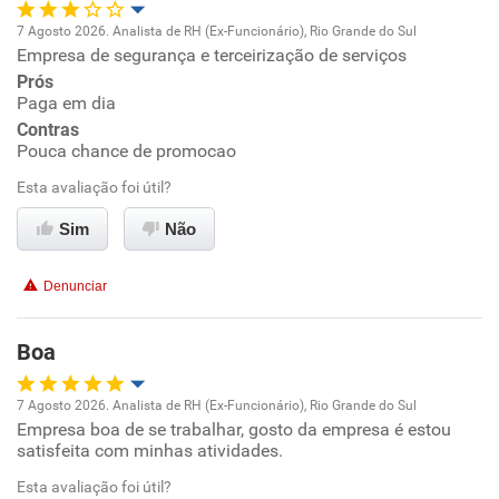
7 Agosto 2026. Analista de RH (Ex-Funcionário), Rio Grande do Sul
Empresa de segurança e terceirização de serviços
Oportunidade de promoção
Prós
Paga em dia
Ambiente de trabalho
Contras
Pouca chance de promocao
Conciliação com a vida familiar
Esta avaliação foi útil?
Benefícios
Sim
Não
Não recomenda esta empresa
Denunciar
Não recomenda a diretoria
Boa
7 Agosto 2026. Analista de RH (Ex-Funcionário), Rio Grande do Sul
Empresa boa de se trabalhar, gosto da empresa é estou
Oportunidade de promoção
satisfeita com minhas atividades.
Ambiente de trabalho
Esta avaliação foi útil?