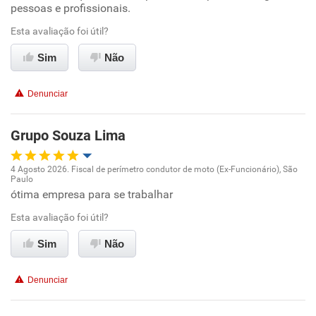
pessoas e profissionais.
Conciliação com a vida familiar
Esta avaliação foi útil?
Sim
Não
Benefícios
Denunciar
Recomenda esta empresa
Recomenda a diretoria
Grupo Souza Lima
4 Agosto 2026. Fiscal de perímetro condutor de moto (Ex-Funcionário), São
Paulo
Oportunidade de promoção
ótima empresa para se trabalhar
Esta avaliação foi útil?
Ambiente de trabalho
Sim
Não
Conciliação com a vida familiar
Denunciar
Benefícios