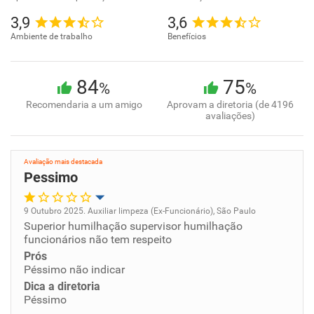
3,9
3,6
Ambiente de trabalho
Benefícios
84
75
%
%
Recomendaria a um amigo
Aprovam a diretoria (de 4196
avaliações)
Avaliação mais destacada
Pessimo
9 Outubro 2025. Auxiliar limpeza (Ex-Funcionário), São Paulo
Superior humilhação supervisor humilhação
Oportunidade de promoção
funcionários não tem respeito
Prós
Ambiente de trabalho
Péssimo não indicar
Dica a diretoria
Conciliação com a vida familiar
Péssimo