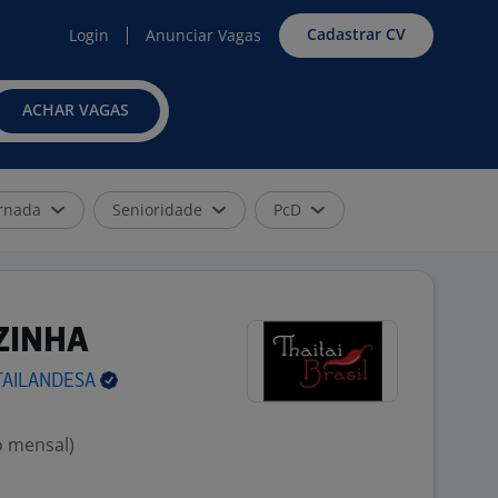
Cadastrar CV
Login
Anunciar Vagas
ACHAR VAGAS
rnada
Senioridade
PcD
ZINHA
TAILANDESA
o mensal)