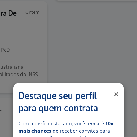
Ontem
ira De
PcD
straliana,
ilitados do INSS
Destaque seu perfil
para quem contrata
Ontem
-
Com o perfil destacado, você tem até
10x
mais chances
de receber convites para