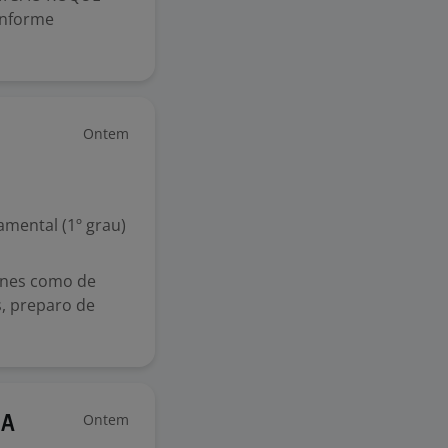
onforme
Ontem
mental (1º grau)
arnes como de
as, preparo de
Ontem
IA