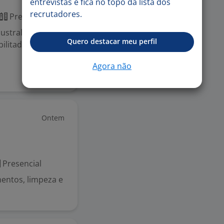
entrevistas e fica no topo da lista dos
recrutadores.
Presencial
straliana,
Quero destacar meu perfil
ilitados do INSS
Agora não
Ontem
Presencial
entos, limpeza e