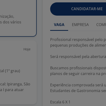
CANDIDATAR-ME
nização,
s dos vários
VAGA
EMPRESA
COMP
Profissional responsável pelo 
pequenas produções de aliment
Hoje
Será responsável pela abertura
Buscamos profissionais dispos
l (1º grau)
planos de seguir carreira na pr
al: Ipiranga, São
Experiência comprovada será u
a I para atuar
Estudantes de Gastronomia se
Escala 6 X 1