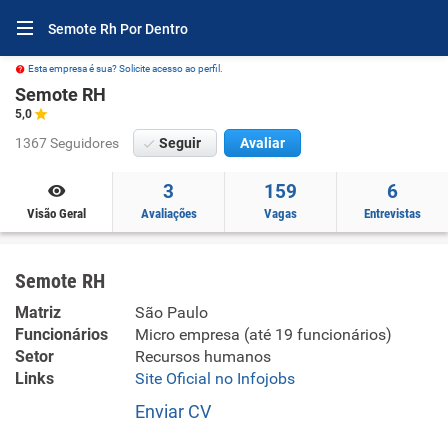
Semote Rh Por Dentro
Esta empresa é sua? Solicite acesso ao perfil.
Semote RH
5,0
1367 Seguidores
Seguir
Avaliar
3
159
6
Visão Geral
Avaliações
Vagas
Entrevistas
Semote RH
Matriz
São Paulo
Funcionários
Micro empresa (até 19 funcionários)
Setor
Recursos humanos
Links
Site Oficial no Infojobs
Enviar CV