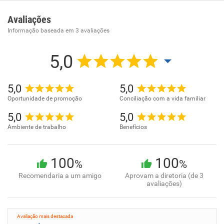
Locação de mão-de-obra temporária
Avaliações
Informação baseada em
3
avaliações
5,0
5,0
5,0
Oportunidade de promoção
Conciliação com a vida familiar
5,0
5,0
Ambiente de trabalho
Benefícios
100
100
%
%
Recomendaria a um amigo
Aprovam a diretoria (de 3
avaliações)
Avaliação mais destacada