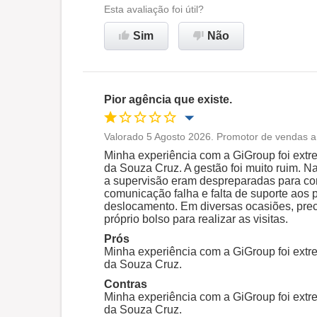
Ambiente de trabalho
Esta avaliação foi útil?
Sim
Não
Recomenda esta empresa
Pior agência que existe.
Valorado 5 Agosto 2026. Promotor de vendas a
Oportunidade de promoção
Minha experiência com a GiGroup foi ext
da Souza Cruz. A gestão foi muito ruim. 
a supervisão eram despreparadas para co
Ambiente de trabalho
comunicação falha e falta de suporte aos
deslocamento. Em diversas ocasiões, prec
próprio bolso para realizar as visitas.
Não recomenda esta
Prós
empresa
Minha experiência com a GiGroup foi ext
da Souza Cruz.
Contras
Minha experiência com a GiGroup foi ext
da Souza Cruz.