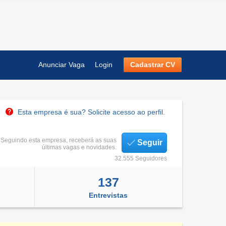
Anunciar Vaga
Login
Cadastrar CV
Esta empresa é sua? Solicite acesso ao perfil.
Seguindo esta empresa, receberá as suas
Seguir
últimas vagas e novidades.
32.555 Seguidores
137
Entrevistas