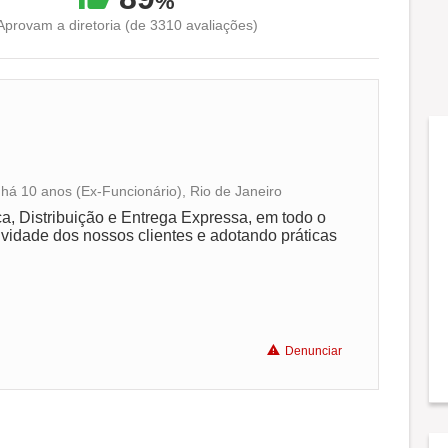
%
Aprovam a diretoria (de 3310 avaliações)
á 10 anos (Ex-Funcionário), Rio de Janeiro
Conciliação com a vida familiar
a, Distribuição e Entrega Expressa, em todo o
tividade dos nossos clientes e adotando práticas
Benefícios
Denunciar