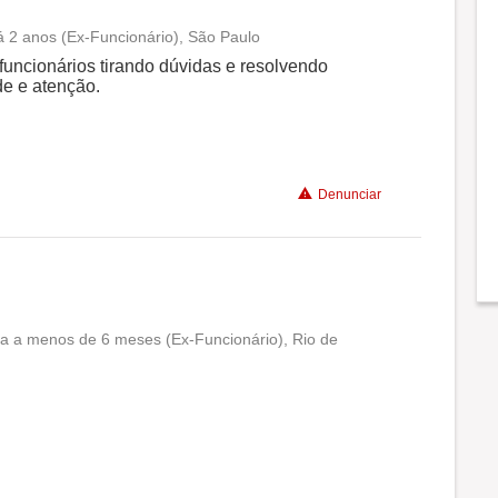
há 2 anos (Ex-Funcionário), São Paulo
Conciliação com a vida familiar
funcionários tirando dúvidas e resolvendo
e e atenção.
Benefícios
Recomenda a diretoria
Denunciar
ta a menos de 6 meses (Ex-Funcionário), Rio de
Conciliação com a vida familiar
Benefícios
Recomenda a diretoria