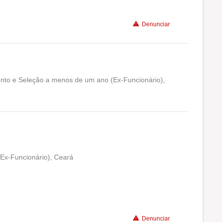
Denunciar
ento e Seleção a menos de um ano (Ex-Funcionário),
Conciliação com a vida familiar
Benefícios
(Ex-Funcionário), Ceará
Conciliação com a vida familiar
Benefícios
Denunciar
Recomenda a diretoria