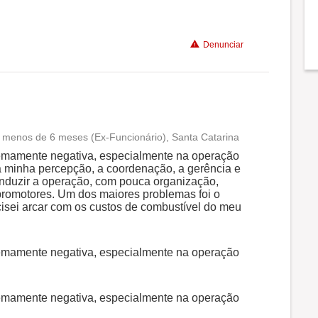
Benefícios
Denunciar
Recomenda a diretoria
 menos de 6 meses (Ex-Funcionário), Santa Catarina
Conciliação com a vida familiar
remamente negativa, especialmente na operação
Na minha percepção, a coordenação, a gerência e
nduzir a operação, com pouca organização,
Benefícios
 promotores. Um dos maiores problemas foi o
isei arcar com os custos de combustível do meu
Não recomenda a diretoria
remamente negativa, especialmente na operação
remamente negativa, especialmente na operação