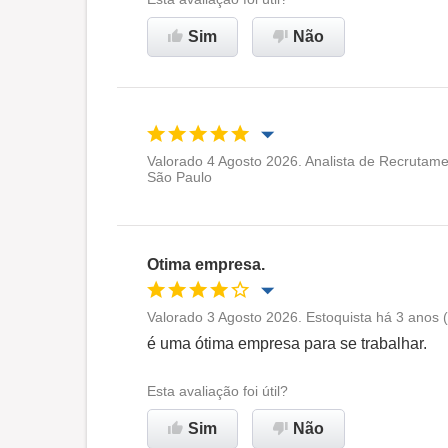
Sim
Não
Valorado 4 Agosto 2026. Analista de Recrutam
São Paulo
Oportunidade de promoção
Ambiente de trabalho
Otima empresa.
Recomenda esta empresa
Valorado 3 Agosto 2026. Estoquista há 3 anos 
Oportunidade de promoção
é uma ótima empresa para se trabalhar.
Ambiente de trabalho
Esta avaliação foi útil?
Sim
Não
Recomenda esta empresa