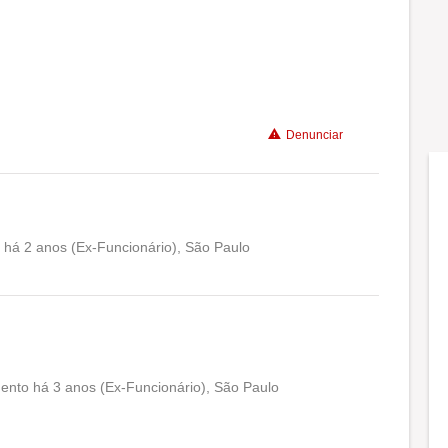
Denunciar
 há 2 anos (Ex-Funcionário), São Paulo
Conciliação com a vida familiar
Benefícios
Recomenda a diretoria
ento há 3 anos (Ex-Funcionário), São Paulo
Conciliação com a vida familiar