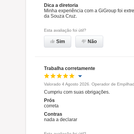
Dica a diretoria
Minha experiência com a GiGroup foi ext
da Souza Cruz.
Esta avaliação foi útil?
Sim
Não
Trabalha corretamente
Valorado 4 Agosto 2026. Operador de Empilhad
Oportunidade de promoção
Cumpriu com suas obrigações.
Prós
Ambiente de trabalho
correta
Contras
nada a declarar
Recomenda esta empresa
Esta avaliação foi útil?