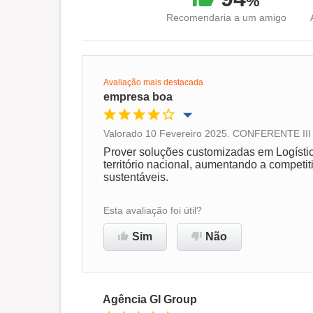
%
Recomendaria a um amigo
Avaliação mais destacada
empresa boa
Valorado 10 Fevereiro 2025. CONFERENTE III h
Oportunidade de promoção
Prover soluções customizadas em Logístic
território nacional, aumentando a competi
sustentáveis.
Ambiente de trabalho
Esta avaliação foi útil?
Recomenda esta empresa
Sim
Não
Agência GI Group