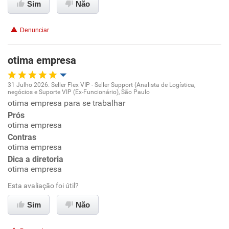
Sim
Não
Conciliação com a vida familiar
Denunciar
Benefícios
otima empresa
Recomenda esta empresa
Recomenda a diretoria
31 Julho 2026. Seller Flex VIP - Seller Support (Analista de Logística,
negócios e Suporte VIP (Ex-Funcionário), São Paulo
Oportunidade de promoção
otima empresa para se trabalhar
Prós
Ambiente de trabalho
otima empresa
Contras
otima empresa
Conciliação com a vida familiar
Dica a diretoria
otima empresa
Benefícios
Esta avaliação foi útil?
Recomenda esta empresa
Sim
Não
Recomenda a diretoria