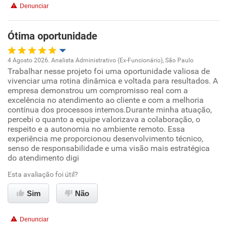
Recomenda a diretoria
Denunciar
Benefícios
Ótima oportunidade
Recomenda esta empresa
4 Agosto 2026. Analista Administrativo (Ex-Funcionário), São Paulo
Recomenda a diretoria
Trabalhar nesse projeto foi uma oportunidade valiosa de
Oportunidade de promoção
vivenciar uma rotina dinâmica e voltada para resultados. A
empresa demonstrou um compromisso real com a
Ambiente de trabalho
excelência no atendimento ao cliente e com a melhoria
contínua dos processos internos.Durante minha atuação,
percebi o quanto a equipe valorizava a colaboração, o
Conciliação com a vida familiar
respeito e a autonomia no ambiente remoto. Essa
experiência me proporcionou desenvolvimento técnico,
senso de responsabilidade e uma visão mais estratégica
Benefícios
do atendimento digi
Recomenda esta empresa
Esta avaliação foi útil?
Recomenda a diretoria
Sim
Não
Denunciar