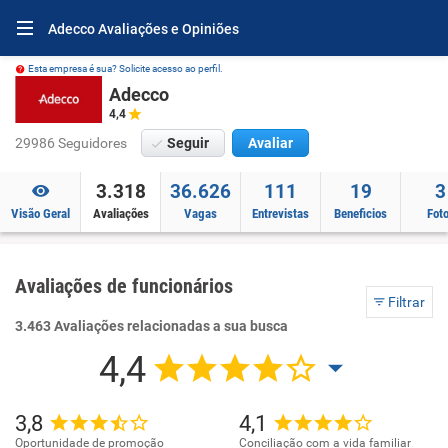
Adecco Avaliações e Opiniões
Esta empresa é sua? Solicite acesso ao perfil.
Adecco
4,4
29986 Seguidores
Seguir
Avaliar
3.318
36.626
111
19
3
Visão Geral
Avaliações
Vagas
Entrevistas
Beneficios
Fot
Avaliações de funcionários
Filtrar
3.463 Avaliações relacionadas a sua busca
4,4
3,8
4,1
Oportunidade de promoção
Conciliação com a vida familiar