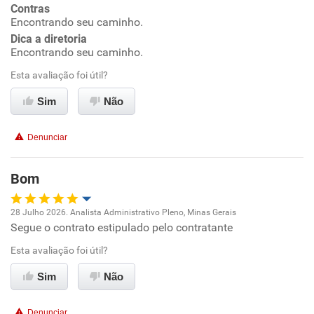
Contras
Encontrando seu caminho.
Conciliação com a vida familiar
Dica a diretoria
Encontrando seu caminho.
Benefícios
Esta avaliação foi útil?
Sim
Não
Recomenda esta empresa
Recomenda a diretoria
Denunciar
Bom
28 Julho 2026. Analista Administrativo Pleno, Minas Gerais
Segue o contrato estipulado pelo contratante
Oportunidade de promoção
Esta avaliação foi útil?
Ambiente de trabalho
Sim
Não
Conciliação com a vida familiar
Denunciar