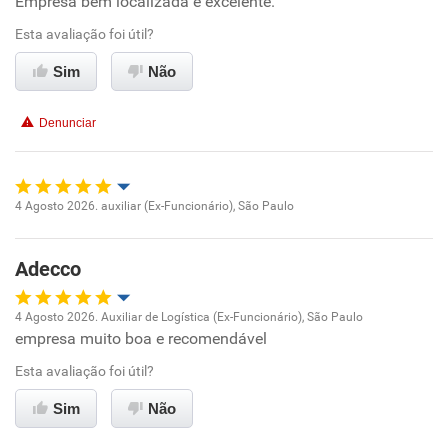
Empresa bem localizada e excelente.
Oportunidade de promoção
Esta avaliação foi útil?
Ambiente de trabalho
Sim
Não
Conciliação com a vida familiar
Denunciar
Benefícios
Recomenda esta empresa
4 Agosto 2026. auxiliar (Ex-Funcionário), São Paulo
Oportunidade de promoção
Recomenda a diretoria
Adecco
Ambiente de trabalho
4 Agosto 2026. Auxiliar de Logística (Ex-Funcionário), São Paulo
Conciliação com a vida familiar
empresa muito boa e recomendável
Oportunidade de promoção
Esta avaliação foi útil?
Benefícios
Ambiente de trabalho
Sim
Não
Recomenda esta empresa
Conciliação com a vida familiar