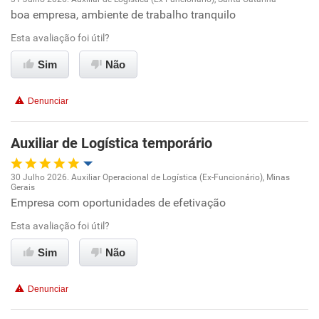
boa empresa, ambiente de trabalho tranquilo
Oportunidade de promoção
Esta avaliação foi útil?
Ambiente de trabalho
Sim
Não
Conciliação com a vida familiar
Denunciar
Benefícios
Auxiliar de Logística temporário
Recomenda esta empresa
30 Julho 2026. Auxiliar Operacional de Logística (Ex-Funcionário), Minas
Recomenda a diretoria
Gerais
Oportunidade de promoção
Empresa com oportunidades de efetivação
Esta avaliação foi útil?
Ambiente de trabalho
Sim
Não
Conciliação com a vida familiar
Denunciar
Benefícios