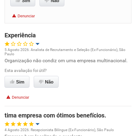
Sim
Não
Benefícios
Denunciar
Não recomenda esta empresa
Não recomenda a diretoria
Experiência
5 Agosto 2026. Analista de Recrutamento e Seleção (Ex-Funcionário), São
Paulo
Oportunidade de promoção
Organização não condiz om uma empresa multinacional.
Esta avaliação foi útil?
Ambiente de trabalho
Sim
Não
Conciliação com a vida familiar
Denunciar
Benefícios
tima empresa com ótimos benefícios.
Não recomenda esta empresa
Recomenda a diretoria
4 Agosto 2026. Recepcionista Bilíngue (Ex-Funcionário), São Paulo