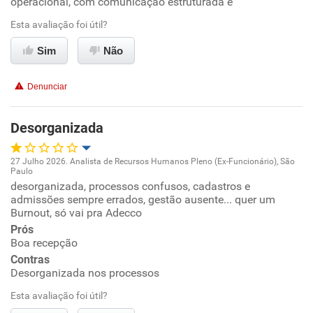
operacional, com comunicação estruturada e
Esta avaliação foi útil?
Sim
Não
Denunciar
Desorganizada
27 Julho 2026. Analista de Recursos Humanos Pleno (Ex-Funcionário), São
Paulo
Oportunidade de promoção
desorganizada, processos confusos, cadastros e
admissões sempre errados, gestão ausente... quer um
Burnout, só vai pra Adecco
Ambiente de trabalho
Prós
Boa recepção
Conciliação com a vida familiar
Contras
Desorganizada nos processos
Benefícios
Esta avaliação foi útil?