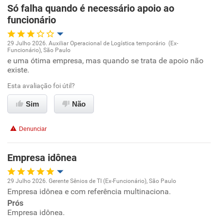
Só falha quando é necessário apoio ao
Recomenda esta empresa
funcionário
Recomenda a diretoria
29 Julho 2026. Auxiliar Operacional de Logística temporário (Ex-
Funcionário), São Paulo
Oportunidade de promoção
e uma ótima empresa, mas quando se trata de apoio não
existe.
Ambiente de trabalho
Esta avaliação foi útil?
Conciliação com a vida familiar
Sim
Não
Benefícios
Denunciar
Não recomenda esta empresa
Empresa idônea
Não recomenda a diretoria
29 Julho 2026. Gerente Sênios de TI (Ex-Funcionário), São Paulo
Empresa idônea e com referência multinaciona.
Oportunidade de promoção
Prós
Empresa idônea.
Ambiente de trabalho