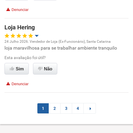
Denunciar
Loja Hering
24 Julho 2026. Vendedor de Loja (Ex-Funcionário), Santa Catarina
loja maravilhosa para se trabalhar ambiente tranquilo
Oportunidade de promoção
Esta avaliação foi útil?
Ambiente de trabalho
Sim
Não
Conciliação com a vida familiar
Denunciar
Benefícios
Recomenda esta empresa
1
2
3
4
Recomenda a diretoria