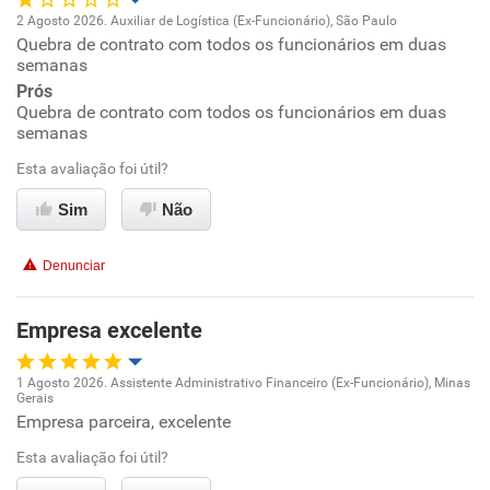
2 Agosto 2026. Auxiliar de Logística (Ex-Funcionário), São Paulo
Quebra de contrato com todos os funcionários em duas
Oportunidade de promoção
Benefícios
semanas
Prós
Ambiente de trabalho
Recomenda esta empresa
Quebra de contrato com todos os funcionários em duas
semanas
Conciliação com a vida familiar
Esta avaliação foi útil?
Benefícios
Sim
Não
Não recomenda esta empresa
Denunciar
Não recomenda a diretoria
Empresa excelente
1 Agosto 2026. Assistente Administrativo Financeiro (Ex-Funcionário), Minas
Gerais
Oportunidade de promoção
Empresa parceira, excelente
Esta avaliação foi útil?
Ambiente de trabalho