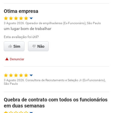
Otima empresa
3 Agosto 2026. Operador de empilhadeiras (Ex-Funcionário), São Paulo
um lugar bom de trabalhar
Oportunidade de promoção
Esta avaliação foi útil?
Ambiente de trabalho
Sim
Não
Conciliação com a vida familiar
Denunciar
Benefícios
Recomenda esta empresa
3 Agosto 2026. Consultora de Recrutamento e Seleção Jr (Ex-Funcionário),
São Paulo
Oportunidade de promoção
Recomenda a diretoria
Ambiente de trabalho
Quebra de contrato com todos os funcionários
em duas semanas
Conciliação com a vida familiar