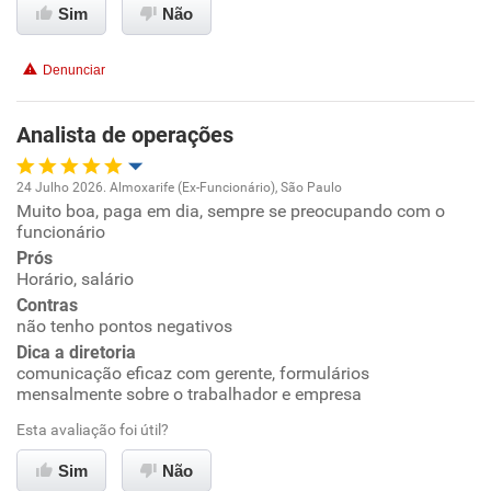
Não recomenda esta empresa
Sim
Não
Recomenda a diretoria
Denunciar
Analista de operações
24 Julho 2026. Almoxarife (Ex-Funcionário), São Paulo
Muito boa, paga em dia, sempre se preocupando com o
Oportunidade de promoção
funcionário
Prós
Ambiente de trabalho
Horário, salário
Contras
Conciliação com a vida familiar
não tenho pontos negativos
Dica a diretoria
comunicação eficaz com gerente, formulários
Benefícios
mensalmente sobre o trabalhador e empresa
Esta avaliação foi útil?
Recomenda esta empresa
Recomenda a diretoria
Sim
Não