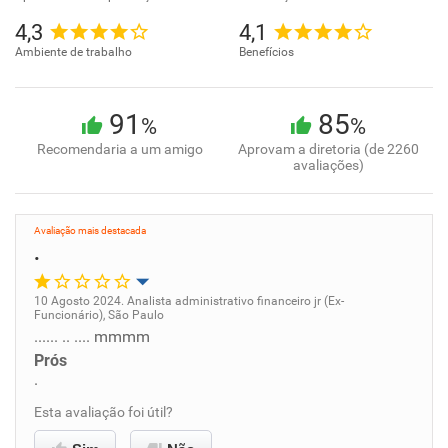
4,3
4,1
Ambiente de trabalho
Benefícios
91
85
%
%
Recomendaria a um amigo
Aprovam a diretoria (de 2260
avaliações)
Avaliação mais destacada
.
10 Agosto 2024. Analista administrativo financeiro jr (Ex-
Funcionário), São Paulo
Oportunidade de promoção
...... .. .... mmmm
Prós
Ambiente de trabalho
.
Esta avaliação foi útil?
Conciliação com a vida familiar