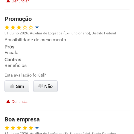
Denunciar
Promoção
31 Julho 2026. Auxiliar de Logística (Ex-Funcionário), Distrito Federal
Possibilidade de crescimento
Oportunidade de promoção
Prós
Escala
Ambiente de trabalho
Contras
Benefícios
Conciliação com a vida familiar
Esta avaliação foi útil?
Benefícios
Sim
Não
Recomenda esta empresa
Denunciar
Recomenda a diretoria
Boa empresa
31 Julho 2026. Auxiliar de Logística (Ex-Funcionário), Santa Catarina