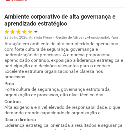
Benefícios
Ambiente corporativo de alta governança e
aprendizado estratégico
Recomenda esta empresa
Recomenda a diretoria
28 Julho 2026. Analista Pleno – Gestão de Ativos (Ex-Funcionário), Pará
Atuação em ambiente de alta complexidade operacional,
Oportunidade de promoção
com forte cultura de segurança, governança e
padronização de processos. A empresa proporciona
Ambiente de trabalho
aprendizado contínuo, exposição à liderança estratégica e
participação em decisões relevantes para o negócio.
Excelente estrutura organizacional e clareza nos
Conciliação com a vida familiar
processos.
Prós
Benefícios
Forte cultura de segurança, governança estruturada,
organização de processos, alto nível técnico das
Contras
Recomenda esta empresa
Alta exigência e nível elevado de responsabilidade, o que
Recomenda a diretoria
demanda grande capacidade de organização e
Dica a diretoria
Liderança estratégica, orientada a resultados e segurança