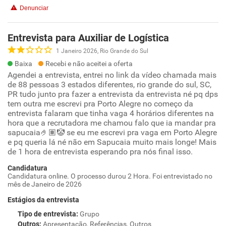
Denunciar
Entrevista para Auxiliar de Logística
1 Janeiro 2026, Rio Grande do Sul
Baixa
Recebi e não aceitei a oferta
Agendei a entrevista, entrei no link da vídeo chamada mais
de 88 pessoas 3 estados diferentes, rio grande do sul, SC,
PR tudo junto pra fazer a entrevista da entrevista né pq dps
tem outra me escrevi pra Porto Alegre no começo da
entrevista falaram que tinha vaga 4 horários diferentes na
hora que a recrutadora me chamou falo que ia mandar pra
sapucaia🤌🏽🤡 se eu me escrevi pra vaga em Porto Alegre
e pq queria lá né não em Sapucaia muito mais longe! Mais
de 1 hora de entrevista esperando pra nós final isso.
Candidatura
Candidatura online. O processo durou 2 Hora. Foi entrevistado no
mês de Janeiro de 2026
Estágios da entrevista
Tipo de entrevista
:
Grupo
Outros
:
Apresentação, Referências, Outros