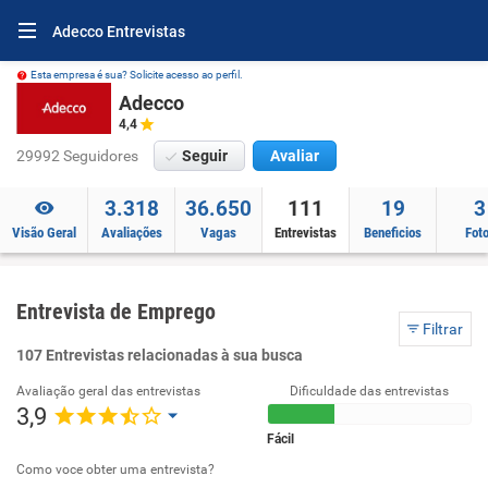
Adecco Entrevistas
Esta empresa é sua? Solicite acesso ao perfil.
Adecco
4,4
29992 Seguidores
Seguir
Avaliar
3.318
36.650
111
19
3
Visão Geral
Avaliações
Vagas
Entrevistas
Beneficios
Fot
Entrevista de Emprego
Filtrar
107 Entrevistas relacionadas à sua busca
Avaliação geral das entrevistas
Dificuldade das entrevistas
3,9
Fácil
Como voce obter uma entrevista?