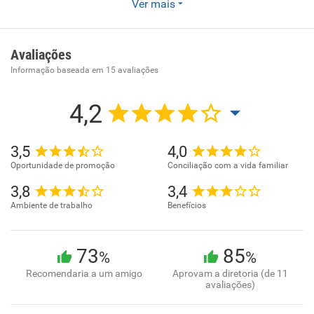
Enviar CV
Ver mais
Fornecimento de alimentos preparados
preponderantemente para empresas. Lanchonetes, casas
Avaliações
de chá, de sucos e similares
Informação baseada em
15
avaliações
4,2
3,5
4,0
Oportunidade de promoção
Conciliação com a vida familiar
3,8
3,4
Ambiente de trabalho
Benefícios
73
85
%
%
Recomendaria a um amigo
Aprovam a diretoria (de 11
avaliações)