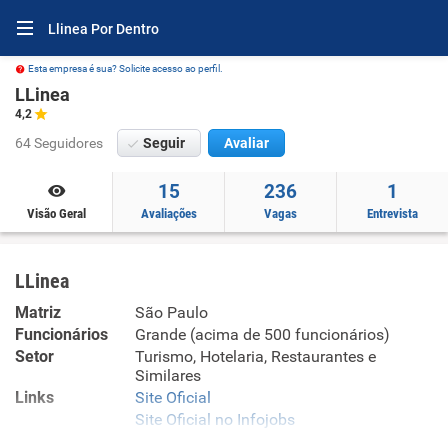
Llinea Por Dentro
Esta empresa é sua? Solicite acesso ao perfil.
LLinea
4,2
64 Seguidores
Seguir
Avaliar
15
236
1
Visão Geral
Avaliações
Vagas
Entrevista
LLinea
Matriz
São Paulo
Funcionários
Grande (acima de 500 funcionários)
Setor
Turismo, Hotelaria, Restaurantes e
Similares
Links
Site Oficial
Site Oficial no Infojobs