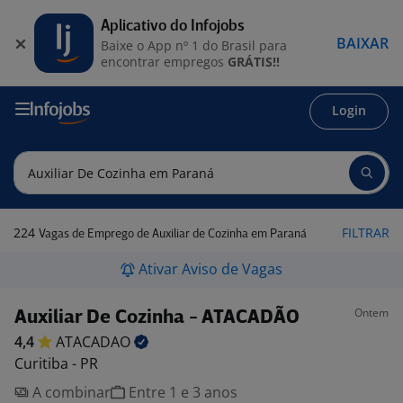
Aplicativo do Infojobs
BAIXAR
Baixe o App nº 1 do Brasil para
encontrar empregos
GRÁTIS!!
Login
224
FILTRAR
Vagas de Emprego de Auxiliar de Cozinha em Paraná
Ativar Aviso de Vagas
Ontem
Auxiliar De Cozinha - ATACADÃO
4,4
ATACADAO
Curitiba - PR
A combinar
Entre 1 e 3 anos