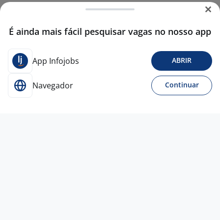
É ainda mais fácil pesquisar vagas no nosso app
App Infojobs
ABRIR
Navegador
Continuar
23 jul
Auxiliar De Cozinha - ATACADÃO
4,4
ATACADAO
Maringá - PR
R$ 2.000,00 a R$ 2.079,00
Menos de 1 ano