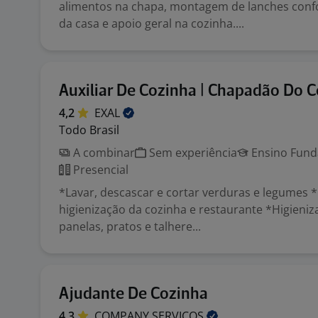
alimentos na chapa, montagem de lanches con
da casa e apoio geral na cozinha....
Auxiliar De Cozinha | Chapadão Do 
4,2
EXAL
Todo Brasil
A combinar
Sem experiência
Ensino Funda
Presencial
*Lavar, descascar e cortar verduras e legumes 
higienização da cozinha e restaurante *Higieniza
panelas, pratos e talhere...
Ajudante De Cozinha
4,3
COMPANY
SERVIÇOS