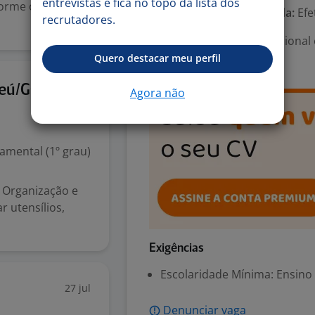
entrevistas e fica no topo da lista dos
forme o padrão
Tipo de contrato e Jornada:
Efe
recrutadores.
Área Profissional:
Operacional 
Recepção / Garçom
Quero destacar meu perfil
5 jun
Ceú/GO
Agora não
mental (1º grau)
* Organização e
r utensílios,
Exigências
Escolaridade Mínima: Ensino
27 jul
Denunciar vaga