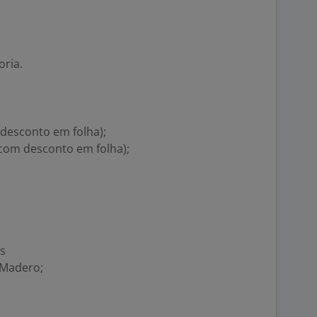
oria.
 desconto em folha);
 com desconto em folha);
os
 Madero;