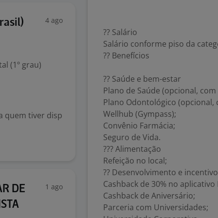
4 ago
asil)
?? Salário
Salário conforme piso da categ
?? Benefícios
l (1º grau)
?? Saúde e bem-estar
Plano de Saúde (opcional, com
Plano Odontológico (opcional,
Wellhub (Gympass);
 quem tiver disp
Convênio Farmácia;
Seguro de Vida.
??? Alimentação
Refeição no local;
?? Desenvolvimento e incentiv
Cashback de 30% no aplicativo
1 ago
AR DE
Cashback de Aniversário;
ISTA
Parceria com Universidades;