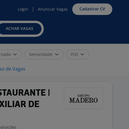
Cadastrar CV
Login
Anunciar Vagas
ACHAR VAGAS
rnada
Senioridade
PcD
iso de Vagas
STAURANTE |
XILIAR DE
valiações