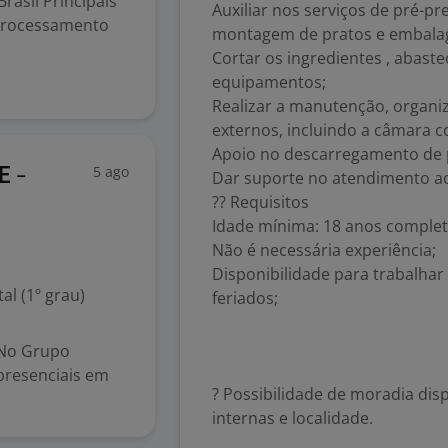
rasil Principais
Auxiliar nos serviços de pré-p
e processamento
montagem de pratos e embala
Cortar os ingredientes , abastec
equipamentos;
Realizar a manutenção, organi
externos, incluindo a câmara 
Apoio no descarregamento de 
5 ago
E -
Dar suporte no atendimento ao
?? Requisitos
Idade mínima: 18 anos complet
Não é necessária experiência;
Disponibilidade para trabalhar
l (1º grau)
feriados;
 No Grupo
presenciais em
? Possibilidade de moradia dis
internas e localidade.