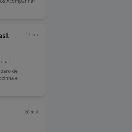
ntos Acompanhar
11 jun
sil
ncial
eparo de
ozinha e
28 mai