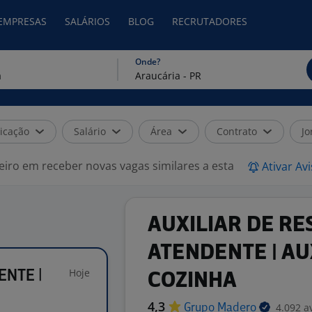
 EMPRESAS
SALÁRIOS
BLOG
RECRUTADORES
Onde?
icação
Salário
Área
Contrato
Jo
eiro em receber novas vagas similares a esta
Ativar Av
AUXILIAR DE RE
ATENDENTE | AU
Hoje
ENTE |
COZINHA
4,3
4.092 a
Grupo
Madero