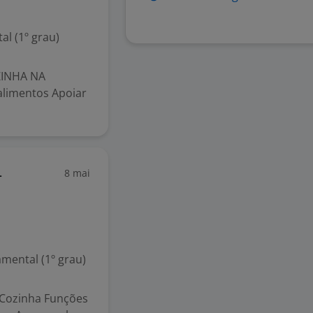
l (1º grau)
ZINHA NA
alimentos Apoiar
8 mai
-
mental (1º grau)
 Cozinha Funções