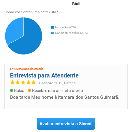
Fácil
Como voce obter uma entrevista?
Indicação (67%)
Candidatura online (33%)
Entrevista mais destacada
Entrevista para Atendente
1 Janeiro 2019, Paraná
Baixa
Recebi e não aceitei a oferta
Boa tarde Meu nome è Itamara dos Santos Guimarães, tenho 18 anos, estou a procura de emprego, estou disponível em qualquer horário/dia para...
Avaliar entrevista a Sicredi