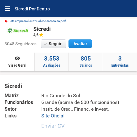
Sicredi Por Dentro
Esta empresa é sua? Solicite acesso ao perfil.
Sicredi
4,6
3048 Seguidores
Seguir
Avaliar
3.553
805
3
Visão Geral
Avaliações
Salários
Entrevistas
Sicredi
Matriz
Rio Grande do Sul
Funcionários
Grande (acima de 500 funcionários)
Setor
Instit. de Cred., Financ. e Invest.
Links
Site Oficial
Enviar CV