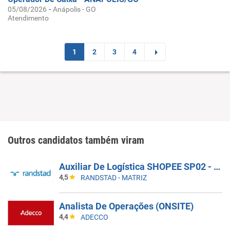
-
05/08/2026
Anápolis - GO
Atendimento
1
2
3
4
Outros candidatos também viram
Auxiliar De Logística SHOPEE SP02 - Cajamar, Carapicuíba, Santana De Parnaíba, Caieiras, E Cotia.
4,5
RANDSTAD - MATRIZ
Analista De Operações (ONSITE)
4,4
ADECCO