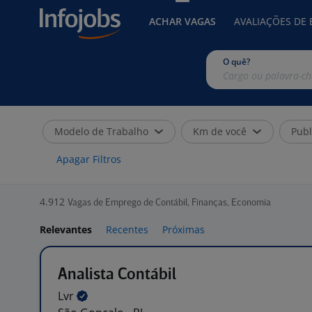
ACHAR VAGAS
AVALIAÇÕES DE
O quê?
Modelo de Trabalho
Km de você
Publ
Apagar Filtros
4.912
Vagas de Emprego de Contábil, Finanças, Economia
Relevantes
Recentes
Próximas
Analista Contábil
Lvr