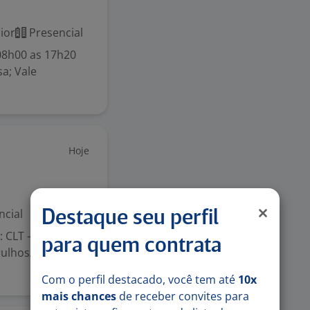
ior
Presencial
08h00 as 17h20
a; Vale
Hoje
ncial
Destaque seu perfil
: CLT – 100%
para quem contrata
rulhos/SP
Com o perfil destacado, você tem até
10x
mais chances
de receber convites para