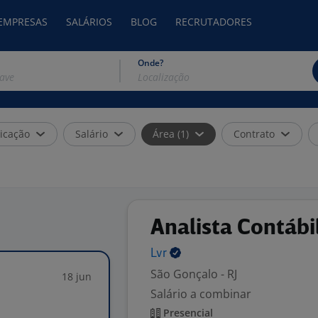
 EMPRESAS
SALÁRIOS
BLOG
RECRUTADORES
Onde?
icação
Salário
Área (1)
Contrato
Analista Contábi
Lvr
São Gonçalo - RJ
18 jun
Salário a combinar
Presencial