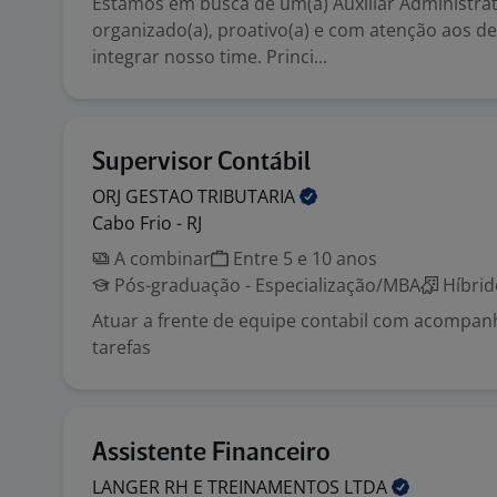
Estamos em busca de um(a) Auxiliar Administrat
organizado(a), proativo(a) e com atenção aos de
integrar nosso time. Princi...
Supervisor Contábil
ORJ GESTAO
TRIBUTARIA
Cabo Frio - RJ
A combinar
Entre 5 e 10 anos
Pós-graduação - Especialização/MBA
Híbrid
Atuar a frente de equipe contabil com acompa
tarefas
Assistente Financeiro
LANGER RH E TREINAMENTOS
LTDA