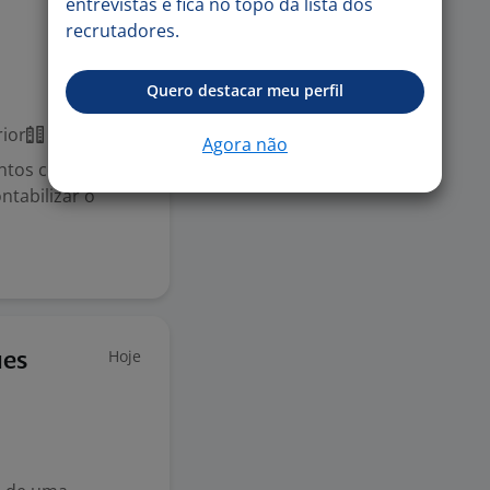
entrevistas e fica no topo da lista dos
recrutadores.
Hoje
Quero destacar meu perfil
ior
Presencial
Agora não
tos contábeis,
ntabilizar o
Hoje
ues