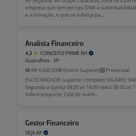
Ao se juntar ao Grupo Cataratas, você fará part
empresa que tem em seu DNA a sustentabilidade
e a inovação, e que se esforça pa...
Analista Financeiro
4,3
CONCEITO PRIME
RH
Guarulhos - SP
R$ 4.000,00
Ensino Superior
Presencial
ESCOLARIDADE: superior completo SALÁRIO: $4
Segunda a quinta 08:00 as 18:00 sexta 08:00 as 
Vale-transporte, Café da manh...
Gestor Financeiro
SEJA
AP