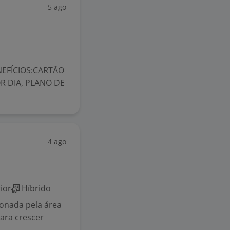
5 ago
NEFÍCIOS:CARTÃO
R DIA, PLANO DE
4 ago
ior
Híbrido
xonada pela área
ara crescer