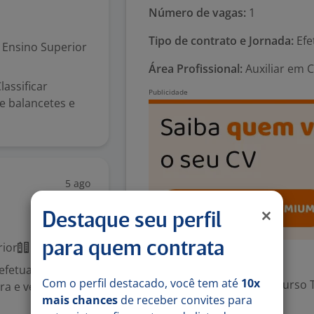
Número de vagas:
1
Tipo de contrato e Jornada:
Efe
Ensino Superior
Área Profissional:
Auxiliar em C
lassificar
e balancetes e
5 ago
Destaque seu perfil
para quem contrata
ior
Presencial
Exigências
 efetuar
Com o perfil destacado, você tem até
10x
Escolaridade Mínima: Curso 
ra e venda de
mais chances
de receber convites para