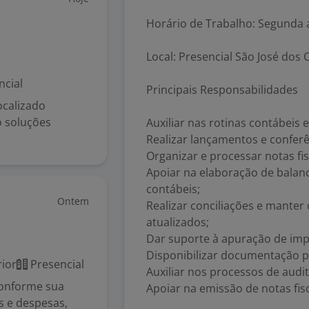
Horário de Trabalho: Segunda a
Local: Presencial São José do
ncial
Principais Responsabilidades
ocalizado
o soluções
Auxiliar nas rotinas contábeis 
Realizar lançamentos e conferê
Organizar e processar notas fi
Apoiar na elaboração de balanc
contábeis;
Ontem
Realizar conciliações e manter
atualizados;
Dar suporte à apuração de imp
Disponibilizar documentação pa
ior
Presencial
Auxiliar nos processos de audit
conforme sua
Apoiar na emissão de notas fisc
s e despesas,