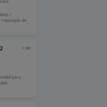
Grau)
ábeis ?
a ? Apuração de
5 ago
42
ntábil para
ábil,