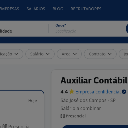
 EMPRESAS
SALÁRIOS
BLOG
RECRUTADORES
Onde?
icação
Salário
Área
Contrato
Jo
Auxiliar Contábil
4,4
Empresa
confidencial
São José dos Campos - SP
Hoje
Salário a combinar
Presencial
co
Presencial