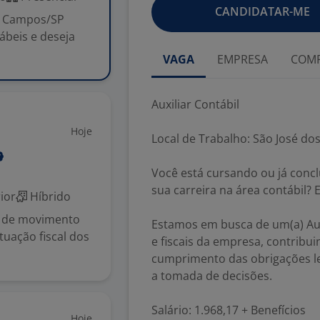
CANDIDATAR-ME
os Campos/SP
ábeis e deseja
VAGA
EMPRESA
COMP
Auxiliar Contábil
Hoje
Local de Trabalho: São José d
Você está cursando ou já concl
sua carreira na área contábil?
ior
Híbrido
ão de movimento
Estamos em busca de um(a) Auxi
ituação fiscal dos
e fiscais da empresa, contribu
cumprimento das obrigações le
a tomada de decisões.
Salário: 1.968,17 + Benefícios
Hoje