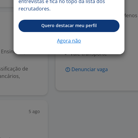
entrevistas e fica no topo da lista dos
Valorizado
recrutadores.
Experiência desejada: Menos
5 ago
Quero destacar meu perfil
Benefícios
Agora não
Vale-refeição
Ensino Superior
Vale-transporte
sificação de
Denunciar vaga
ancários,
5 ago