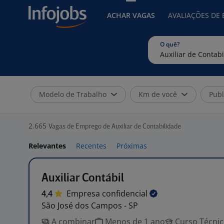
ACHAR VAGAS
AVALIAÇÕES DE
O quê?
Modelo de Trabalho
Km de você
Publ
2.665
Vagas de Emprego de Auxiliar de Contabilidade
Relevantes
Recentes
Próximas
Auxiliar Contábil
4,4
Empresa
confidencial
São José dos Campos - SP
A combinar
Menos de 1 ano
Curso Técni