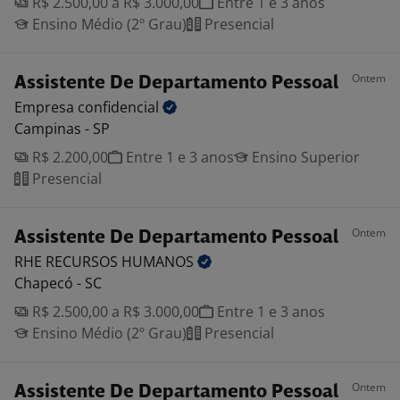
R$ 2.500,00 a R$ 3.000,00
Entre 1 e 3 anos
Ensino Médio (2º Grau)
Presencial
Ontem
Assistente De Departamento Pessoal
Empresa
confidencial
Campinas - SP
R$ 2.200,00
Entre 1 e 3 anos
Ensino Superior
Presencial
Ontem
Assistente De Departamento Pessoal
RHE RECURSOS
HUMANOS
Chapecó - SC
R$ 2.500,00 a R$ 3.000,00
Entre 1 e 3 anos
Ensino Médio (2º Grau)
Presencial
Ontem
Assistente De Departamento Pessoal