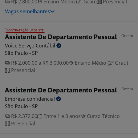
R$ 2.800,00
Ensino Médio (2º Grau)
Presencial
Vagas semelhantes
CONTRATAÇÃO URGENTE
Ontem
Assistente De Departamento Pessoal
Voice Servço
Contábil
São Paulo - SP
R$ 2.000,00 a R$ 3.000,00
Ensino Médio (2º Grau)
Presencial
Ontem
Assistente De Departamento Pessoal
Empresa
confidencial
São Paulo - SP
R$ 2.372,00
Entre 1 e 3 anos
Curso Técnico
Presencial