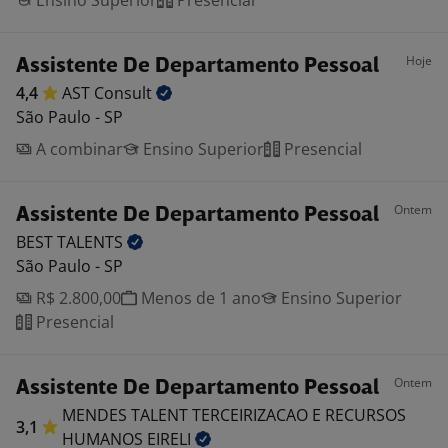
Ensino Superior
Presencial
Hoje
Assistente De Departamento Pessoal
4,4
AST
Consult
São Paulo - SP
A combinar
Ensino Superior
Presencial
Ontem
Assistente De Departamento Pessoal
BEST
TALENTS
São Paulo - SP
R$ 2.800,00
Menos de 1 ano
Ensino Superior
Presencial
Ontem
Assistente De Departamento Pessoal
MENDES TALENT TERCEIRIZACAO E RECURSOS
3,1
HUMANOS
EIRELI