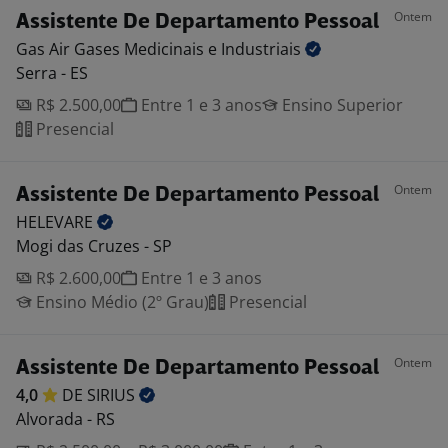
Ontem
Assistente De Departamento Pessoal
Gas Air Gases Medicinais e
Industriais
Serra - ES
R$ 2.500,00
Entre 1 e 3 anos
Ensino Superior
Presencial
Ontem
Assistente De Departamento Pessoal
HELEVARE
Mogi das Cruzes - SP
R$ 2.600,00
Entre 1 e 3 anos
Ensino Médio (2º Grau)
Presencial
Ontem
Assistente De Departamento Pessoal
4,0
DE
SIRIUS
Alvorada - RS