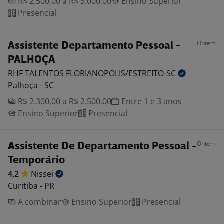
R$ 2.500,00 a R$ 3.000,00
Ensino Superior
Presencial
Ontem
Assistente Departamento Pessoal -
PALHOÇA
RHF TALENTOS
FLORIANOPOLIS/ESTREITO-SC
Palhoça - SC
R$ 2.300,00 a R$ 2.500,00
Entre 1 e 3 anos
Ensino Superior
Presencial
Ontem
Assistente De Departamento Pessoal -
Temporário
4,2
Nissei
Curitiba - PR
A combinar
Ensino Superior
Presencial