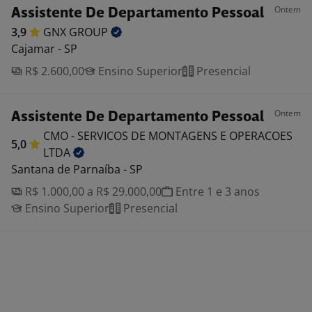
Ontem
Assistente De Departamento Pessoal
3,9
GNX
GROUP
Cajamar - SP
R$ 2.600,00
Ensino Superior
Presencial
Ontem
Assistente De Departamento Pessoal
CMO - SERVICOS DE MONTAGENS E OPERACOES
5,0
LTDA
Santana de Parnaíba - SP
R$ 1.000,00 a R$ 29.000,00
Entre 1 e 3 anos
Ensino Superior
Presencial