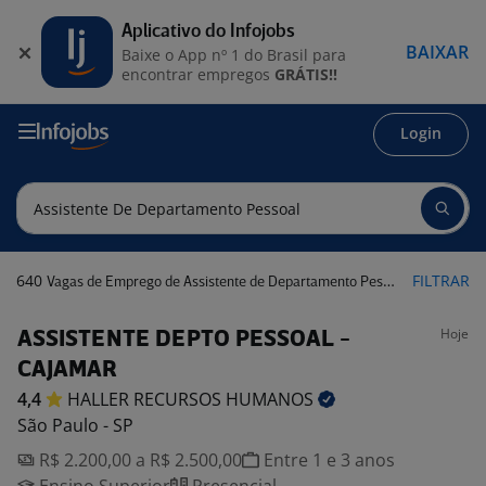
Aplicativo do Infojobs
BAIXAR
Baixe o App nº 1 do Brasil para
encontrar empregos
GRÁTIS!!
Login
640
FILTRAR
Vagas de Emprego de Assistente de Departamento Pessoal
Hoje
ASSISTENTE DEPTO PESSOAL -
CAJAMAR
4,4
HALLER RECURSOS
HUMANOS
São Paulo - SP
R$ 2.200,00 a R$ 2.500,00
Entre 1 e 3 anos