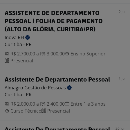
2 jul
ASSISTENTE DE DEPARTAMENTO
PESSOAL | FOLHA DE PAGAMENTO
(ALTO DA GLÓRIA, CURITIBA/PR)
Inova
RH
Curitiba - PR
R$ 2.700,00 a R$ 3.000,00
Ensino Superior
Presencial
1 jul
Assistente De Departamento Pessoal
Almagro Gestão de
Pessoas
Curitiba - PR
R$ 2.000,00 a R$ 2.400,00
Entre 1 e 3 anos
Curso Técnico
Presencial
26 jun