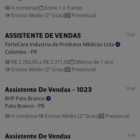
A combinar
Entre 1 e 3 anos
Ensino Médio (2º Grau)
Presencial
13 jul
ASSISTENTE DE VENDAS
ForteCare Industria de Produtos Médicos
Ltda
Colombo - PR
R$ 2.183,00 a R$ 2.311,00
Menos de 1 ano
Ensino Médio (2º Grau)
Presencial
10 jul
Assistente De Vendas - 1023
RHF Pato
Branco
Pato Branco - PR
A combinar
Ensino Médio (2º Grau)
Presencial
3 jul
Assistente De Vendas