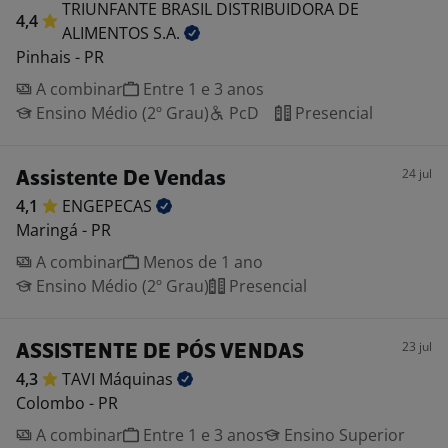
TRIUNFANTE BRASIL DISTRIBUIDORA DE
4,4
ALIMENTOS
S.A.
Pinhais - PR
A combinar
Entre 1 e 3 anos
Ensino Médio (2º Grau)
PcD
Presencial
24 jul
Assistente De Vendas
4,1
ENGEPECAS
Maringá - PR
A combinar
Menos de 1 ano
Ensino Médio (2º Grau)
Presencial
23 jul
ASSISTENTE DE PÓS VENDAS
4,3
TAVI
Máquinas
Colombo - PR
A combinar
Entre 1 e 3 anos
Ensino Superior