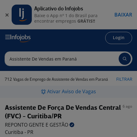
Aplicativo do Infojobs
BAIXAR
Baixe o App nº 1 do Brasil para
encontrar empregos
GRÁTIS!!
Login
712
FILTRAR
Vagas de Emprego de Assistente de Vendas em Paraná
Ativar Aviso de Vagas
6 ago
Assistente De Força De Vendas Central
(FVC) - Curitiba/PR
REPONTO GENTE E
GESTÃO
Curitiba - PR