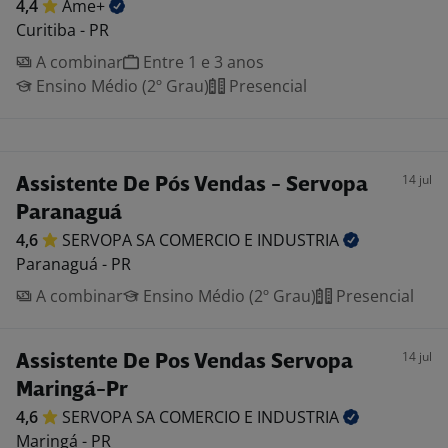
4,4
Ame+
Curitiba - PR
A combinar
Entre 1 e 3 anos
Ensino Médio (2º Grau)
Presencial
14 jul
Assistente De Pós Vendas - Servopa
Paranaguá
4,6
SERVOPA SA COMERCIO E
INDUSTRIA
Paranaguá - PR
A combinar
Ensino Médio (2º Grau)
Presencial
14 jul
Assistente De Pos Vendas Servopa
Maringá-Pr
4,6
SERVOPA SA COMERCIO E
INDUSTRIA
Maringá - PR