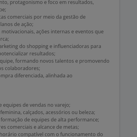
nto, protagonismo e foco em resultados,
pe;
tas comerciais por meio da gestão de
lanos de ação;
 motivacionais, ações internas e eventos que
rca;
arketing do shopping e influenciadoras para
 potencializar resultados;
equipe, formando novos talentos e promovendo
os colaboradores;
ompra diferenciada, alinhada ao
e equipes de vendas no varejo;
feminina, calçados, acessórios ou beleza;
formação de equipes de alta performance;
res comerciais e alcance de metas;
 horário compatível com o funcionamento do