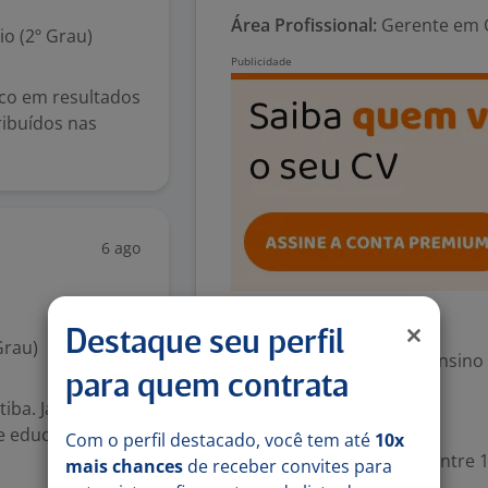
Área Profissional:
Gerente em C
o (2º Grau)
oco em resultados
ribuídos nas
6 ago
Exigências
Destaque seu perfil
Grau)
Escolaridade Mínima: Ensino
para quem contrata
tiba. Já pensou
Valorizado
e educação do
Com o perfil destacado, você tem até
10x
Experiência desejada: Entre 1
mais chances
de receber convites para