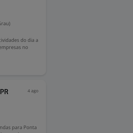
Grau)
ividades do dia a
 empresas no
4 ago
/PR
endas para Ponta