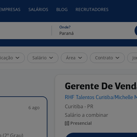
 EMPRESAS
SALÁRIOS
BLOG
RECRUTADORES
Onde?
icação
Salário
Área
Contrato
Jo
Gerente De Vend
RHF Talentos Curitiba/Michelle
M
Curitiba - PR
6 ago
Salário a combinar
Presencial
 (2º Grau)