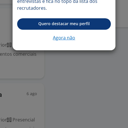
entrevistas e fica no topo da lista dos
Denunciar vaga
recrutadores.
6 ago
Quero destacar meu perfil
Agora não
ior
Presencial
imentos comerciais
6 ago
a
ior
Presencial