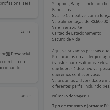
profissional será
Shopping Barigui, incluindo fin
Benefícios
Salário Compativél com a funç
Vale alimentação de R$:600,00
Vale Transporte
28 mai
Cartão de Estacionamento
Seguro de Vida
Aqui, valorizamos pessoas que 
ior
Presencial
Procuramos uma líder protagon
a com foco no
transformar resultados e elevar
porcionando
que liderar é desenvolver pess
queremos conhecer você.
Valorizamos a diversidade e in
diferentes perfis, incluindo pe
Ontem
Número de vagas:
1
s
Tipo de contrato e Jornada:
Efe