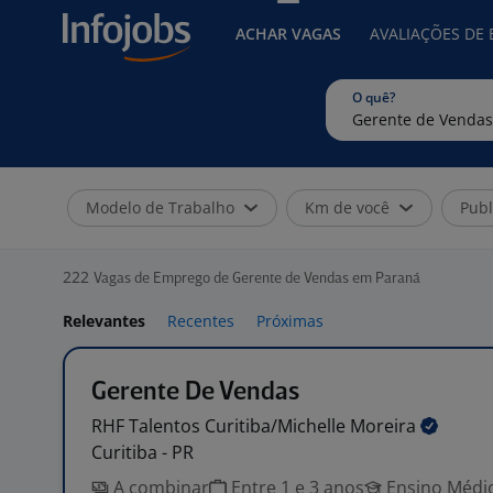
ACHAR VAGAS
AVALIAÇÕES DE
O quê?
Modelo de Trabalho
Km de você
Publ
222
Vagas de Emprego de Gerente de Vendas em Paraná
Relevantes
Recentes
Próximas
Gerente De Vendas
RHF Talentos Curitiba/Michelle
Moreira
Curitiba - PR
A combinar
Entre 1 e 3 anos
Ensino Médio