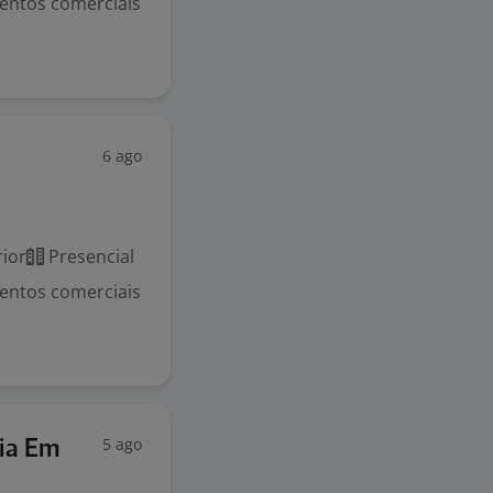
imentos comerciais
6 ago
ior
Presencial
imentos comerciais
5 ago
ia Em