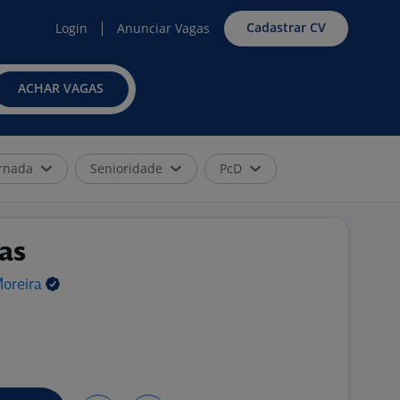
Cadastrar CV
Login
Anunciar Vagas
ACHAR VAGAS
rnada
Senioridade
PcD
as
oreira