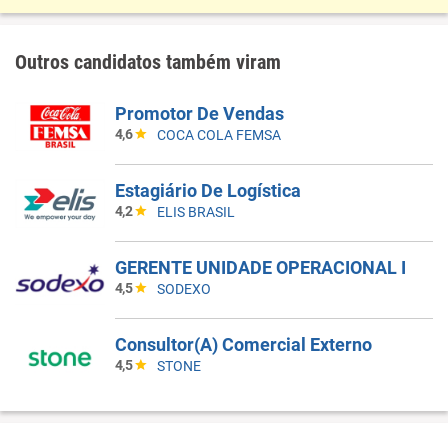
Outros candidatos também viram
Promotor De Vendas
4,6
COCA COLA FEMSA
Estagiário De Logística
4,2
ELIS BRASIL
GERENTE UNIDADE OPERACIONAL I
4,5
SODEXO
Consultor(A) Comercial Externo
4,5
STONE