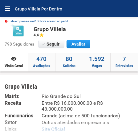
Grupo Villela Por Dentro
Esta empresa é sua? Solicite acesso ao perfil.
Grupo Villela
4,4
798 Seguidores
Seguir
Avaliar
470
80
1.592
7
Visão Geral
Avaliações
Salários
Vagas
Entrevistas
Grupo Villela
Matriz
Rio Grande do Sul
Receita
Entre R$ 16.000.000,00 e R$
48.000.000,00
Funcionários
Grande (acima de 500 funcionários)
Setor
Outras atividades empresariais
Links
Site Oficial
Site Oficial no Infojobs 1