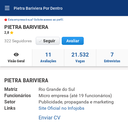
Pietra Bariviera Por Dentro
Esta empresa é sua? Solicite acesso ao perfil.
PIETRA BARIVIERA
2,8
322 Seguidores
Seguir
Avaliar
11
21.532
7
Visão Geral
Avaliações
Vagas
Entrevistas
PIETRA BARIVIERA
Matriz
Rio Grande do Sul
Funcionários
Micro empresa (até 19 funcionários)
Setor
Publicidade, propaganda e marketing
Links
Site Oficial no Infojobs
Enviar CV