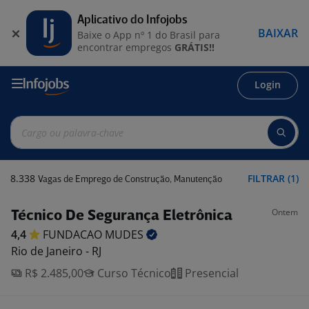
Aplicativo do Infojobs
BAIXAR
Baixe o App nº 1 do Brasil para
encontrar empregos
GRÁTIS!!
Login
8.338
FILTRAR (1)
Vagas de Emprego de Construção, Manutenção
Ontem
Técnico De Segurança Eletrônica
4,4
FUNDACAO
MUDES
Rio de Janeiro - RJ
R$ 2.485,00
Curso Técnico
Presencial