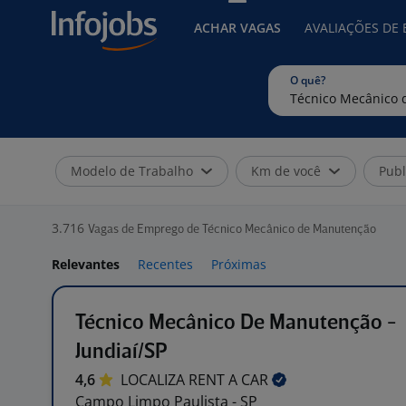
ACHAR VAGAS
AVALIAÇÕES DE
O quê?
Modelo de Trabalho
Km de você
Publ
3.716
Vagas de Emprego de Técnico Mecânico de Manutenção
Relevantes
Recentes
Próximas
Técnico Mecânico De Manutenção -
Jundiaí/SP
4,6
LOCALIZA RENT A
CAR
Campo Limpo Paulista - SP