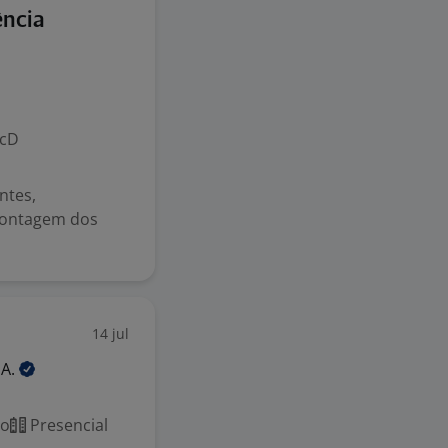
ência
cD
ntes,
 montagem dos
14 jul
DA.
co
Presencial