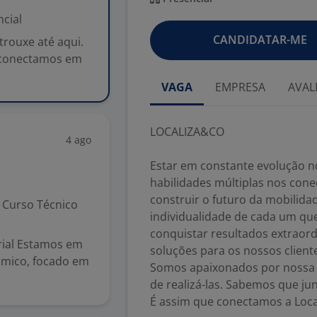
cial
CANDIDATAR-ME
rouxe até aqui.
s conectamos em
VAGA
EMPRESA
AVAL
LOCALIZA&CO
4 ago
Estar em constante evolução no
habilidades múltiplas nos con
construir o futuro da mobilida
Curso Técnico
individualidade de cada um q
conquistar resultados extraord
rial Estamos em
soluções para os nossos client
âmico, focado em
Somos apaixonados por nossa hi
de realizá-las. Sabemos que ju
É assim que conectamos a Loca