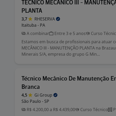
TÉCNICO MECÂNICO III - MANUTENÇ
PLANTA
3,7
RHESERVA
Itaituba - PA
A combinar
Entre 3 e 5 anos
Curso Técni
Estamos em busca de profissionais para atuar
MECÂNICO III - MANUTENÇÃO PLANTA na Brazau
Minerais S/A, empresa do grupo G Min...
Técnico Mecânico De Manutenção E
Branca
4,5
Gi
Group
São Paulo - SP
R$ 4.200,00 a R$ 4.439,00
Curso Técnico
P