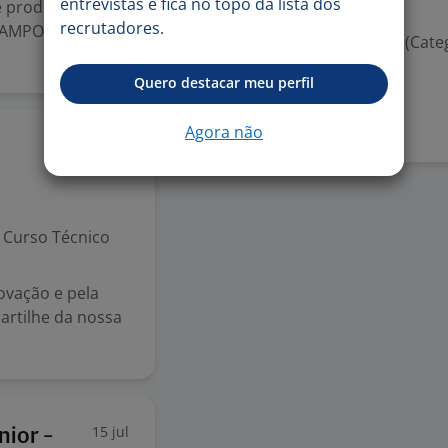
entrevistas e fica no topo da lista dos
e produtos de
Valorizado
recrutadores.
 CAMPO
Habilitação para dirigir (Cate
Quero destacar meu perfil
Denunciar vaga
Agora não
17 jul
Curso Técnico
ovação e pela
artilhe da nossa
15 jul
ior -