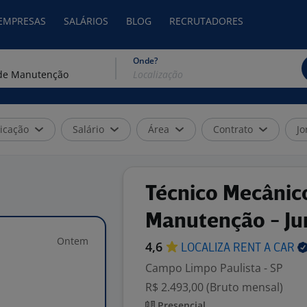
 EMPRESAS
SALÁRIOS
BLOG
RECRUTADORES
Onde?
icação
Salário
Área
Contrato
Jo
Técnico Mecânic
Manutenção - Ju
Ontem
4,6
LOCALIZA RENT A
CAR
Campo Limpo Paulista - SP
R$ 2.493,00 (Bruto mensal)
Presencial