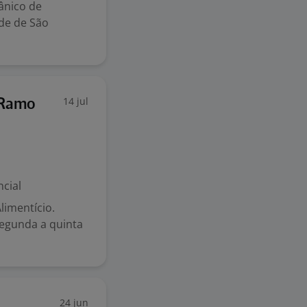
ânico de
de de São
14 jul
 Ramo
cial
limentício.
segunda a quinta
24 jun