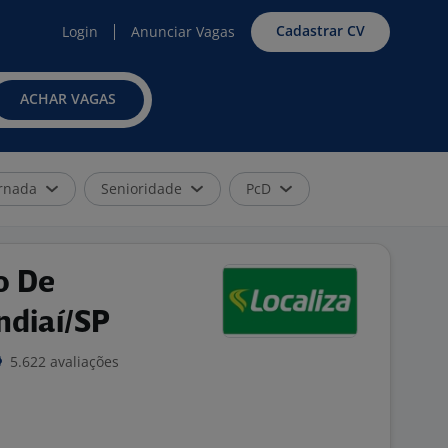
Cadastrar CV
Login
Anunciar Vagas
ACHAR VAGAS
rnada
Senioridade
PcD
o De
ndiaí/SP
5.622 avaliações