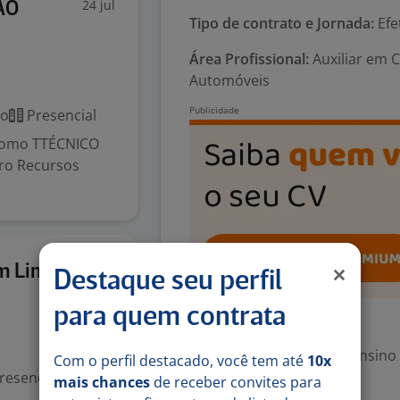
24 jul
ÃO
Tipo de contrato e Jornada:
Efe
Área Profissional:
Auxiliar em 
Automóveis
co
Presencial
 como TTÉCNICO
ro Recursos
20 jul
m Linha
Destaque seu perfil
para quem contrata
Exigências
Escolaridade Mínima: Ensino
Com o perfil destacado, você tem até
10x
resencial
mais chances
de receber convites para