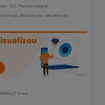
tivo – CLT - Período Integral
Construção, Manutenção - Mecânica de
 Médio (2º Grau)