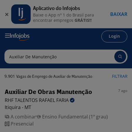
Aplicativo do Infojobs
BAIXAR
Baixe o App nº 1 do Brasil para
encontrar empregos
GRÁTIS!!
Login
9.901
FILTRAR
Vagas de Emprego de Auxiliar de Manutenção
7 ago
Auxiliar De Obras Manutenção
RHF TALENTOS RAFAEL
FARIA
Itiquira - MT
A combinar
Ensino Fundamental (1º grau)
Presencial