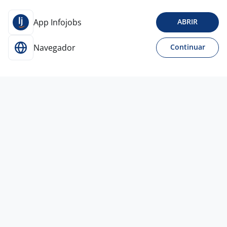
App Infojobs
ABRIR
Navegador
Continuar
6 ago
Auxiliar De Manutenção Geral
GAUCHA SERVICO DE APOIO ADMINISTRATIVO LTDA -
ME
Pato Branco - PR
R$ 2.700,00
Entre 3 e 5 anos
Ensino Médio (2º Grau)
Presencial
6 ago
AUXILIAR DE MANUTENÇÃO - 12X36