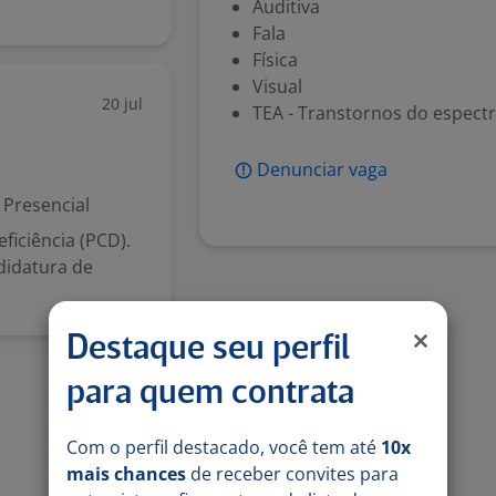
Auditiva
Fala
Física
Visual
20 jul
TEA - Transtornos do espectr
Denunciar vaga
Presencial
iciência (PCD).
didatura de
Destaque seu perfil
para quem contrata
15 jul
Com o perfil destacado, você tem até
10x
mais chances
de receber convites para