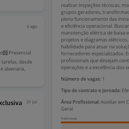
realizar inspeções técnicas, m
grupos geradores, transformado
pleno funcionamento das insta
e eficiência operacional. Busc
3 ago
manutenção elétrica de baixa 
projetos e diagramas elétrico
habilidade para atuar na solu
co
Presencial
fornecedores especializados. 
profissionais que desejam cont
 tarefas, desde
operações e a excelência dos s
e alvenaria,
Número de vagas:
1
Tipo de contrato e Jornada:
Efe
Área Profissional:
Auxiliar em 
31 jul
xclusiva
Geral