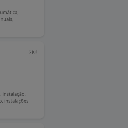
eumática,
anuais,
6 jul
 instalação,
, instalações