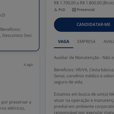
R$ 1.700,00 a R$ 1.800,00 (Brut
PcD
Presencial
PcD
CANDIDATAR-ME
Beneficios:
e, Descontos Sesi
VAGA
EMPRESA
AVAL
Auxiliar de Manutenção - Não e
4 ago
Beneficios: VR/VA, Cesta básica
Senai, convênio médico e odon
seguro de vida.
Estamos em busca de um(a) Mei
atuar na operação e manutenção
 por preservar a
predial em ambiente corporativ
os elétricos,
responsável por executar manut