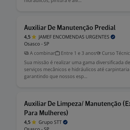
hidráulicos, pintura e alv...
Auxiliar De Manutenção Predial
4,5
JAMEF ENCOMENDAS
URGENTES
Osasco - SP
A combinar
Entre 1 e 3 anos
Curso Técni
Sua missão é realizar uma gama diversificada de
serviços mecânicos e hidráulicos até carpintaria 
garantindo que nossos esp...
Auxiliar De Limpeza/ Manutenção (E
Para Mulheres)
4,5
Grupo
STT
Osasco - SP