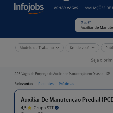
ACHAR VAGAS
AVALIAÇÕES DE
O quê?
Modelo de Trabalho
Km de você
Publ
Seja o prim
226
Vagas de Emprego de Auxiliar de Manutenção em Osasco - SP
Relevantes
Recentes
Próximas
Auxiliar De Manutenção Predial (PC
4,5
Grupo
STT