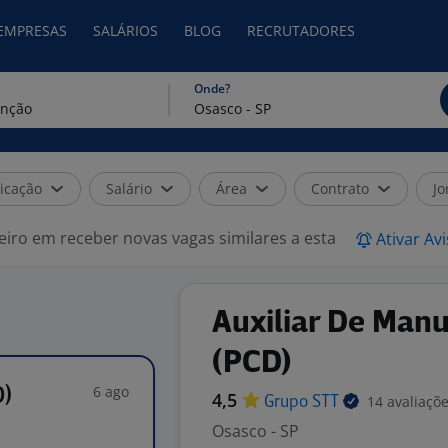
 EMPRESAS
SALÁRIOS
BLOG
RECRUTADORES
Onde?
icação
Salário
Área
Contrato
Jo
eiro em receber novas vagas similares a esta
Ativar Av
Auxiliar De Manu
(PCD)
6 ago
D)
4,5
14 avaliaçõ
Grupo
STT
Osasco - SP