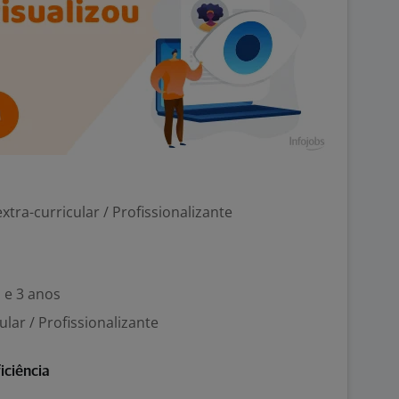
tra-curricular / Profissionalizante
 e 3 anos
cular / Profissionalizante
iciência