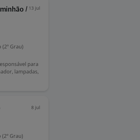
13 jul
aminhão /
 (2º Grau)
responsável para
rnador, lampadas,
8 jul
O
 (2º Grau)