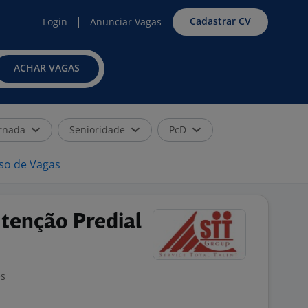
Cadastrar CV
Login
Anunciar Vagas
ACHAR VAGAS
rnada
Senioridade
PcD
iso de Vagas
tenção Predial
es