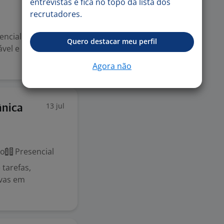
entrevistas e fica no topo da lista dos
recrutadores.
ncial | CLT
Quero destacar meu perfil
vel e com
Agora não
13 jul
ânica
co
Presencial
 tarefas,
ivas em