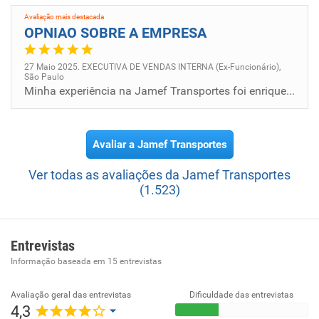
profissionalizada e uma trajetória de sucesso, a Jamef
Avaliação mais destacada
possui uma frota que ultrapassa a marca de 1000 veículos,
OPNIAO SOBRE A EMPRESA
unidades em todo o Brasil e planos contínuos para a
expansão dos negócios.
27 Maio 2025. EXECUTIVA DE VENDAS INTERNA (Ex-Funcionário),
São Paulo
Minha experiência na Jamef Transportes foi enriquecedora. A empresa proporciona um ambiente dinâmico e desafiador, ideal...
Avaliar a Jamef Transportes
Ver todas as avaliações da Jamef Transportes
(1.523)
Entrevistas
Informação baseada em
15
entrevistas
Avaliação geral das entrevistas
Dificuldade das entrevistas
4,3