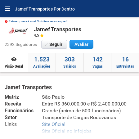
Jamef Transportes Por Dentro
Esta empresa é sua? Solicite acesso ao perfil.
Jamef Transportes
4,5
2392 Seguidores
Seguir
Avaliar
1.523
303
142
16
Visão Geral
Avaliações
Salários
Vagas
Entrevistas
Jamef Transportes
Matriz
São Paulo
Receita
Entre R$ 360.000,00 e R$ 2.400.000,00
Funcionários
Grande (acima de 500 funcionários)
Setor
Transporte de Cargas Rodoviárias
Links
Site Oficial
Site Oficial no Infojobs