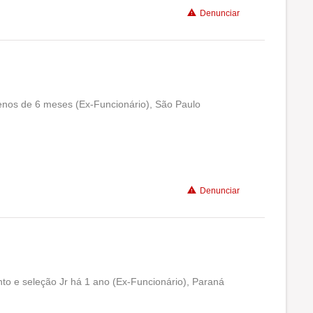
Denunciar
Não recomenda a diretoria
enos de 6 meses (Ex-Funcionário), São Paulo
Conciliação com a vida familiar
Benefícios
Denunciar
nto e seleção Jr há 1 ano (Ex-Funcionário), Paraná
Conciliação com a vida familiar