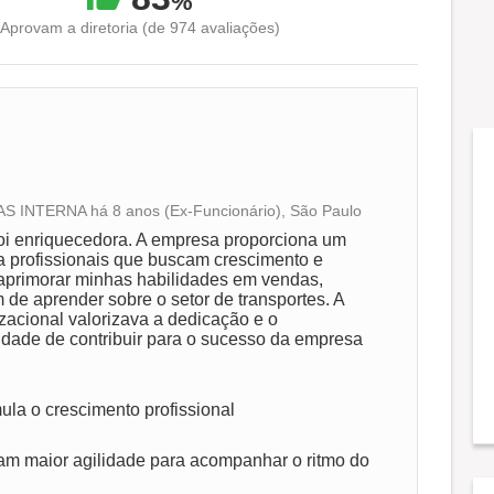
%
Aprovam a diretoria (de 974 avaliações)
 INTERNA há 8 anos (Ex-Funcionário), São Paulo
Conciliação com a vida familiar
oi enriquecedora. A empresa proporciona um
ra profissionais que buscam crescimento e
 aprimorar minhas habilidades em vendas,
Benefícios
 de aprender sobre o setor de transportes. A
izacional valorizava a dedicação e o
dade de contribuir para o sucesso da empresa
Recomenda a diretoria
ula o crescimento profissional
m maior agilidade para acompanhar o ritmo do