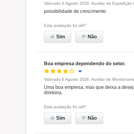
Valorado 6 Agosto 2026. Auxiliar de Expedição 
Oportunidade de promoção
possibilidade de crescimento
Ambiente de trabalho
Esta avaliação foi útil?
Sim
Não
Recomenda esta empresa
Boa empresa dependendo do setor.
Valorado 6 Agosto 2026. Auxiliar de Monitora
Oportunidade de promoção
Uma boa empresa, mas que deixa a desej
diretoria.
Ambiente de trabalho
Esta avaliação foi útil?
Recomenda esta empresa
Sim
Não