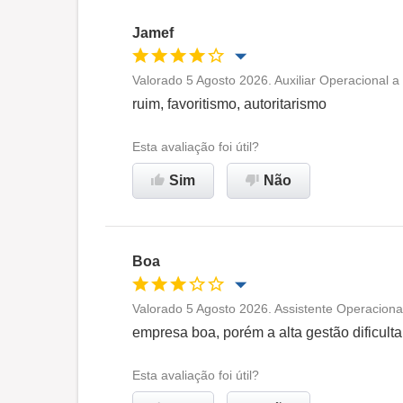
Jamef
Valorado 5 Agosto 2026. Auxiliar Operacional 
Oportunidade de promoção
ruim, favoritismo, autoritarismo
Ambiente de trabalho
Esta avaliação foi útil?
Sim
Não
Recomenda esta empresa
Boa
Valorado 5 Agosto 2026. Assistente Operacion
Oportunidade de promoção
empresa boa, porém a alta gestão dificult
Ambiente de trabalho
Esta avaliação foi útil?