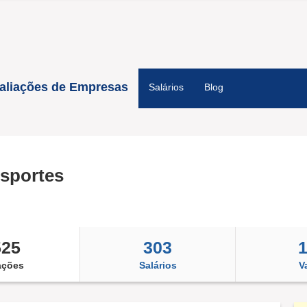
aliações de Empresas
Salários
Blog
sportes
525
303
ações
Salários
V