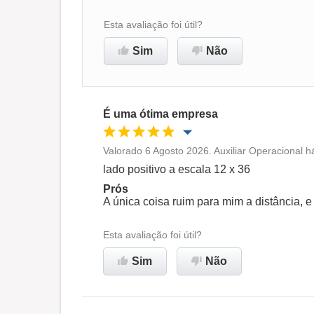
Esta avaliação foi útil?
Sim
Não
É uma ótima empresa
Valorado 6 Agosto 2026. Auxiliar Operacional h
Oportunidade de promoção
lado positivo a escala 12 x 36
Prós
Ambiente de trabalho
A única coisa ruim para mim a distância, 
Esta avaliação foi útil?
Recomenda esta empresa
Sim
Não