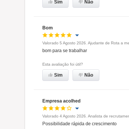
Sim
Não
Recomenda esta empresa
Bom
Valorado 5 Agosto 2026. Ajudante de Rota a m
Oportunidade de promoção
bom para se trabalhar
Ambiente de trabalho
Esta avaliação foi útil?
Sim
Não
Recomenda esta empresa
Empresa acolhed
Valorado 4 Agosto 2026. Analista de recrutame
Oportunidade de promoção
Possibilidade rápida de crescimento