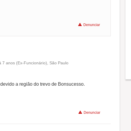
Denunciar
á 7 anos (Ex-Funcionário), São Paulo
Conciliação com a vida familiar
Benefícios
e devido a região do trevo de Bonsucesso.
Recomenda a diretoria
Denunciar