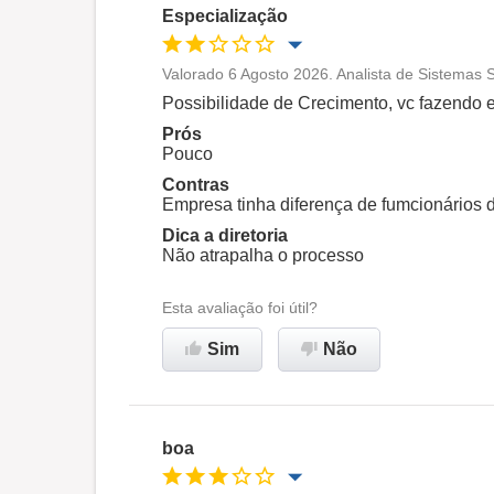
Especialização
Valorado 6 Agosto 2026. Analista de Sistemas 
Oportunidade de promoção
Possibilidade de Crecimento, vc fazendo 
Prós
Ambiente de trabalho
Pouco
Contras
Empresa tinha diferença de fumcionários 
Recomenda esta empresa
Dica a diretoria
Não atrapalha o processo
Esta avaliação foi útil?
Sim
Não
boa