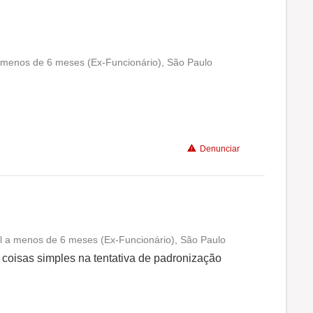
a menos de 6 meses (Ex-Funcionário), São Paulo
Conciliação com a vida familiar
Benefícios
Denunciar
Não recomenda a diretoria
al a menos de 6 meses (Ex-Funcionário), São Paulo
Conciliação com a vida familiar
a coisas simples na tentativa de padronização
Benefícios