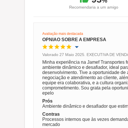
%
Recomendaria a um amigo
Avaliação mais destacada
OPNIAO SOBRE A EMPRESA
Valorado 27 Maio 2025. EXECUTIVA DE VENDAS
Oportunidade de promoção
Minha experiência na Jamef Transportes f
ambiente dinâmico e desafiador, ideal pa
desenvolvimento. Tive a oportunidade de
Ambiente de trabalho
negociação e atendimento ao cliente, além
equipe era colaborativa, e a cultura organ
comprometimento. Sou grata pela oportuni
Recomenda esta empresa
epelo
Prós
Ambiente dinâmico e desafiador que estim
Contras
Processos internos que às vezes demanda
mercado