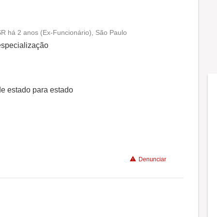
SR há 2 anos (Ex-Funcionário), São Paulo
Conciliação com a vida familiar
especialização
Benefícios
de estado para estado
Recomenda a diretoria
Denunciar