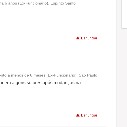
há 6 anos (Ex-Funcionário), Espírito Santo
Conciliação com a vida familiar
Benefícios
Denunciar
Recomenda a diretoria
mento a menos de 6 meses (Ex-Funcionário), São Paulo
Conciliação com a vida familiar
ar em alguns setores após mudanças na
Benefícios
Não recomenda a diretoria
Denunciar