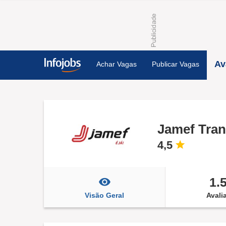
Av
Achar Vagas
Publicar Vagas
Jamef Tran
4,5
1.
Visão Geral
Avali