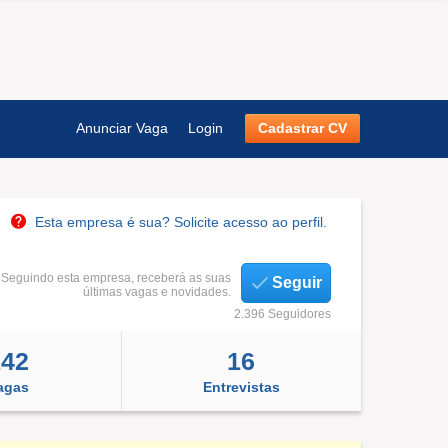
Anunciar Vaga
Login
Cadastrar CV
Esta empresa é sua? Solicite acesso ao perfil.
Seguindo esta empresa, receberá as suas
Seguir
últimas vagas e novidades.
2.396 Seguidores
142
16
agas
Entrevistas