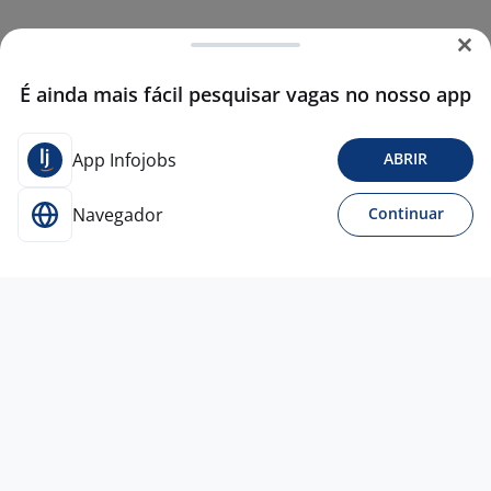
É ainda mais fácil pesquisar vagas no nosso app
App Infojobs
ABRIR
Navegador
Continuar
3 ago
Ajudante Geral Carga E Descarga – CD
Osasco VILA MENK - Ramo
Alimentícios