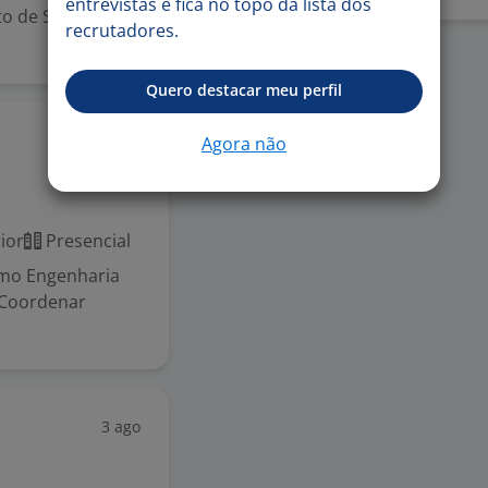
entrevistas e fica no topo da lista dos
o de Servir.
recrutadores.
Quero destacar meu perfil
4 ago
Agora não
ior
Presencial
amo Engenharia
 Coordenar
3 ago