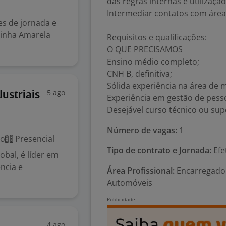
das regras internas e utilização
Intermediar contatos com área
es de jornada e
Linha Amarela
Requisitos e qualificações:
O QUE PRECISAMOS
Ensino médio completo;
CNH B, definitiva;
Sólida experiência na área de 
5 ago
ustriais
Experiência em gestão de pess
Desejável curso técnico ou sup
Número de vagas:
1
co
Presencial
Tipo de contrato e Jornada:
Efe
obal, é líder em
ncia e
Área Profissional:
Encarregado 
Automóveis
4 ago