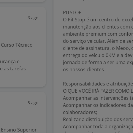
PITSTOP
6 ago
O Pit Stop é um centro de exce
manutenção aos clientes com c
ambiente premium com conforto
do serviço veicular. Além de 
Curso Técnico
cliente de assinatura, o Meoo,
entrega do veículo 0KM e a dev
gurança e
jornada de forma a ser uma ex
e as tarefas
os nossos clientes.
Responsabilidades e atribuiçõ
O QUE VOCÊ IRÁ FAZER COMO
Acompanhar as intervenções té
5 ago
Acompanhar os indicadores da
colaboradores;
Realizar a distribuição dos serv
Acompanhar toda a organização
Ensino Superior