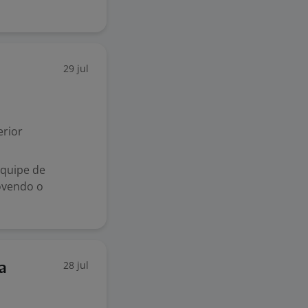
29 jul
rior
 equipe de
ovendo o
28 jul
a