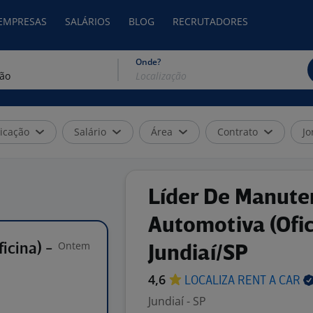
 EMPRESAS
SALÁRIOS
BLOG
RECRUTADORES
Onde?
icação
Salário
Área
Contrato
Jo
Líder De Manut
Automotiva (Ofic
Ontem
icina) -
Jundiaí/SP
4,6
LOCALIZA RENT A
CAR
Jundiaí - SP