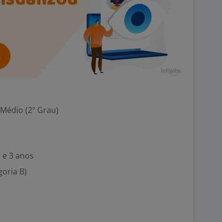
 Médio (2º Grau)
 e 3 anos
goria B)