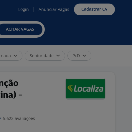
Cadastrar CV
Login
Anunciar Vagas
ACHAR VAGAS
rnada
Senioridade
PcD
enção
ina) -
5.622 avaliações