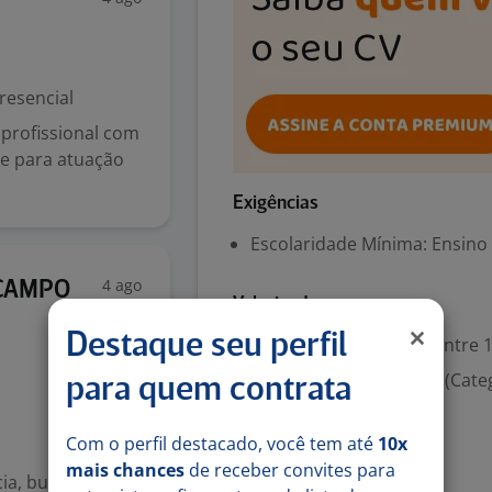
resencial
profissional com
ade para atuação
Exigências
Escolaridade Mínima: Ensino
4 ago
 CAMPO
Valorizado
Destaque seu perfil
Experiência desejada: Entre 1
Habilitação para dirigir (Cate
para quem contrata
Denunciar vaga
Com o perfil destacado, você tem até
10x
mais chances
de receber convites para
ia, busca