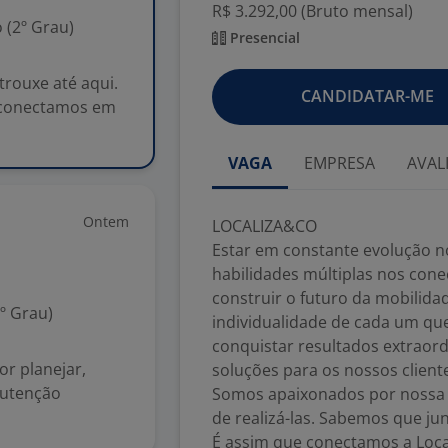
R$ 3.292,00 (Bruto mensal)
 (2º Grau)
Presencial
rouxe até aqui.
CANDIDATAR-ME
s conectamos em
VAGA
EMPRESA
AVAL
Ontem
LOCALIZA&CO
Estar em constante evolução no
habilidades múltiplas nos con
construir o futuro da mobilida
º Grau)
individualidade de cada um q
conquistar resultados extraord
or planejar,
soluções para os nossos client
nutenção
Somos apaixonados por nossa hi
de realizá-las. Sabemos que ju
É assim que conectamos a Loca