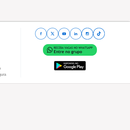
e
gura