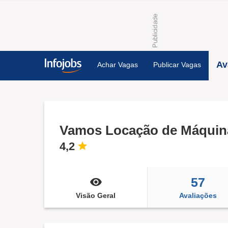
Av
Achar Vagas
Publicar Vagas
4,2
57
Visão Geral
Avaliações