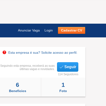
Anunciar Vaga
Login
Cadastrar CV
Esta empresa é sua? Solicite acesso ao perfil.
Seguindo esta empresa, receberá as suas
Seguir
últimas vagas e novidades.
114 Seguidores
6
1
Beneficios
Foto