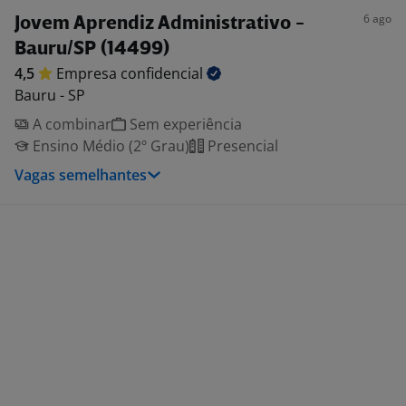
6 ago
Jovem Aprendiz Administrativo -
Bauru/SP (14499)
4,5
Empresa
confidencial
Bauru - SP
A combinar
Sem experiência
Ensino Médio (2º Grau)
Presencial
Vagas semelhantes