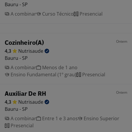
Bauru - SP
A combinar
Curso Técnico
Presencial
Ontem
Cozinheiro(A)
4,3
Nutrisaude
Bauru - SP
A combinar
Menos de 1 ano
Ensino Fundamental (1º grau)
Presencial
Ontem
Auxiliar De RH
4,3
Nutrisaude
Bauru - SP
A combinar
Entre 1 e 3 anos
Ensino Superior
Presencial