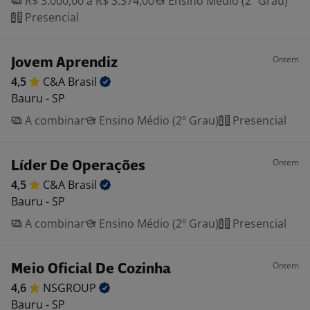
R$ 3.000,00 a R$ 3.374,00
Ensino Médio (2º Grau)
Presencial
Ontem
Jovem Aprendiz
4,5
C&A
Brasil
Bauru - SP
A combinar
Ensino Médio (2º Grau)
Presencial
Ontem
Líder De Operações
4,5
C&A
Brasil
Bauru - SP
A combinar
Ensino Médio (2º Grau)
Presencial
Ontem
Meio Oficial De Cozinha
4,6
NSGROUP
Bauru - SP