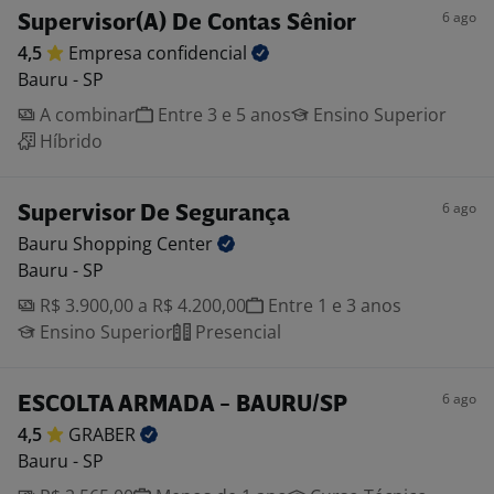
6 ago
Supervisor(A) De Contas Sênior
4,5
Empresa
confidencial
Bauru - SP
A combinar
Entre 3 e 5 anos
Ensino Superior
Híbrido
6 ago
Supervisor De Segurança
Bauru Shopping
Center
Bauru - SP
R$ 3.900,00 a R$ 4.200,00
Entre 1 e 3 anos
Ensino Superior
Presencial
6 ago
ESCOLTA ARMADA - BAURU/SP
4,5
GRABER
Bauru - SP