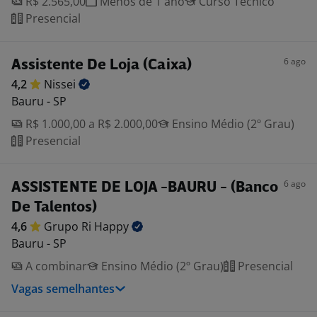
R$ 2.565,00
Menos de 1 ano
Curso Técnico
Presencial
6 ago
Assistente De Loja (Caixa)
4,2
Nissei
Bauru - SP
R$ 1.000,00 a R$ 2.000,00
Ensino Médio (2º Grau)
Presencial
6 ago
ASSISTENTE DE LOJA -BAURU - (Banco
De Talentos)
4,6
Grupo Ri
Happy
Bauru - SP
A combinar
Ensino Médio (2º Grau)
Presencial
Vagas semelhantes