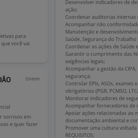
Desenvolver indicadores de d
ação;
Coordenar auditorias internas 
Acompanhar não conformidades
Manutenção e desenvolvimento
etivas para
Saúde, Segurança do Trabalho 
 que você vai
Coordenar as ações de Saúde e
Garantir o cumprimento das N
exigências legais;
Acompanhar a gestão da CIPA,
segurança;
Ontem
NIÃO
Controlar EPIs, ASOs, exames 
obrigatórios (PGR, PCMSO, LTC
Monitorar indicadores de segur
Acompanhar fornecedores de m
ncial
Apoiar ações relacionadas ao m
r sorrisos em
documentação ambiental e con
oas e quer fazer
Promover uma cultura voltada 
REQUISITOS: