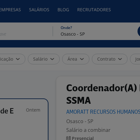
 EMPRESAS
SALÁRIOS
BLOG
RECRUTADORES
Onde?
icação
Salário
Área
Contrato
Jo
Coordenador(A) 
SSMA
Ontem
ade E
AMORATT RECURSOS
HUMANO
Osasco - SP
Salário a combinar
Presencial