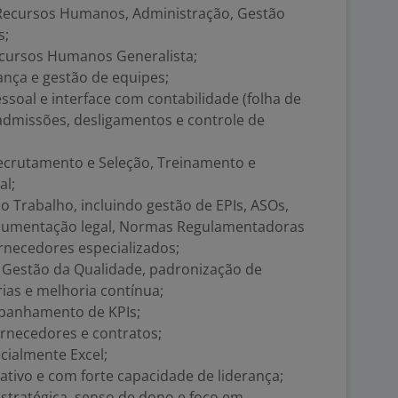
Recursos Humanos, Administração, Gestão
s;
ecursos Humanos Generalista;
ança e gestão de equipes;
soal e interface com contabilidade (folha de
 admissões, desligamentos e controle de
Recrutamento e Seleção, Treinamento e
al;
Trabalho, incluindo gestão de EPIs, ASOs,
ocumentação legal, Normas Regulamentadoras
rnecedores especializados;
Gestão da Qualidade, padronização de
rias e melhoria contínua;
mpanhamento de KPIs;
rnecedores e contratos;
cialmente Excel;
roativo e com forte capacidade de liderança;
stratégica, senso de dono e foco em