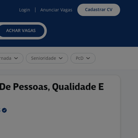
Cadastrar CV
Login
Anunciar Vagas
ACHAR VAGAS
rnada
Senioridade
PcD
De Pessoas, Qualidade E
S