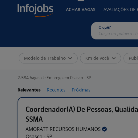
ACHAR VAGAS
AVALIAÇÕES DE
O quê?
Modelo de Trabalho
Km de você
Publ
2.584
Vagas de Emprego em Osasco - SP
Relevantes
Recentes
Próximas
Coordenador(A) De Pessoas, Qualid
SSMA
AMORATT RECURSOS
HUMANOS
Osasco - SP