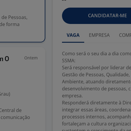
CANDIDATAR-ME
 de Pessoas,
 de forma
VAGA
EMPRESA
COMP
Como será o seu dia a dia com
Ontem
m O
SSMA:
Será responsável por liderar d
Gestão de Pessoas, Qualidade,
Ambiente, atuando diretamente
desenvolvimento de pessoas, c
Grau)
empresa.
Responderá diretamente à Diret
integrar essas áreas, coordena
Central de
processos internos, acompanha
a comunicação
fortaleçam a cultura organizac
sustentem o crescimento da e