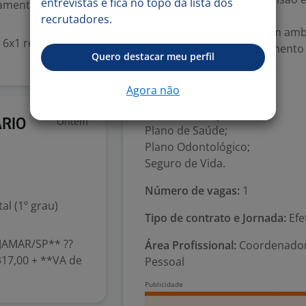
entrevistas e fica no topo da lista dos
mental (1º grau)
resultados;
recrutadores.
Capacidade para atuar em amb
a 6x1 revezado
promovendo desenvolvimento o
Quero destacar meu perfil
BENEFÍCIOS:
Vale Transporte;
Agora não
Vale Refeição;
Vale Alimentação;
Ontem
ÁRIO
Plano de Saúde;
Plano Odontológico;
Seguro de Vida.
Número de vagas:
1
l (1º grau)
Tipo de contrato e Jornada:
Efe
JAMAR/SP** ??
Área Profissional:
Coordenador
317,00 + **VA de
Pessoal