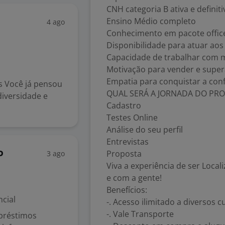
CNH categoria B ativa e definiti
Ensino Médio completo
4 ago
Conhecimento em pacote offic
Disponibilidade para atuar aos 
Capacidade de trabalhar com m
Motivação para vender e super
Empatia para conquistar a conf
s Você já pensou
QUAL SERÁ A JORNADA DO PRO
iversidade e
Cadastro
Testes Online
Análise do seu perfil
Entrevistas
Proposta
3 ago
P
Viva a experiência de ser Loca
e com a gente!
Benefícios:
cial
-. Acesso ilimitado a diversos 
-. Vale Transporte
mpréstimos