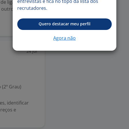
entrevistas e fica no topo da lista dos
de ligar para
recrutadores.
outro: o cliente
Quero destacar meu perfil
Agora não
24 jul
 (2º Grau)
s, identificar
reços e