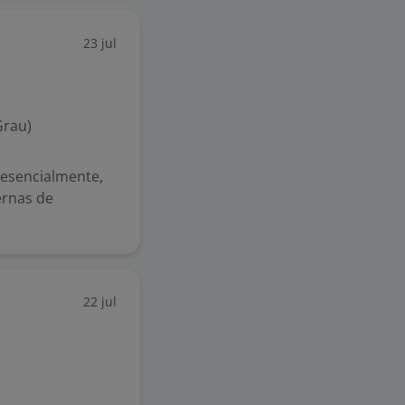
23 jul
Grau)
resencialmente,
ernas de
22 jul