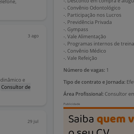
-. Desconto em compra e alugue
elefone,
-. Convênio Odontológico
-. Participação nos Lucros
-. Previdência Privada
-. Gympass
3 ago
-. Vale Alimentação
-. Programas internos de trei
-. Convênio Médico
-. Vale Refeição
Número de vagas:
1
dinâmico e
Tipo de contrato e Jornada:
Efe
o
Consultor de
Área Profissional:
Consultor em
29 jul