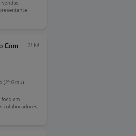
r vendas
presentante
21 jul
to Com
 (2º Grau)
 foco em
s colaboradores.