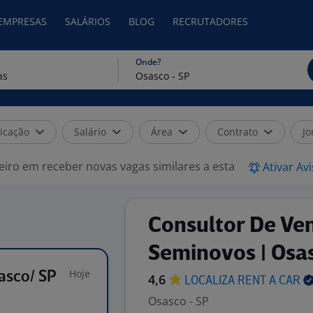
 EMPRESAS
SALÁRIOS
BLOG
RECRUTADORES
Onde?
icação
Salário
Área
Contrato
Jo
eiro em receber novas vagas similares a esta
Ativar Av
Consultor De Ve
Seminovos | Osa
Hoje
asco/ SP
4,6
LOCALIZA RENT A
CAR
Osasco - SP