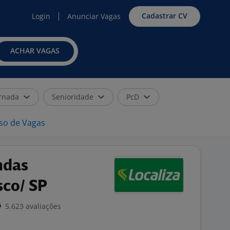
Cadastrar CV
Login
Anunciar Vagas
ACHAR VAGAS
rnada
Senioridade
PcD
iso de Vagas
ndas
sco/ SP
5.623 avaliações