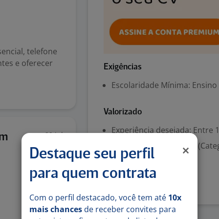
encial, telefone
tes e oferecer
Exigências
Escolaridade Mínima: Ensino
Valorizado
Experiência desejada: Entre 1
29 jul
em
Habilitação para dirigir (Cate
Destaque seu perfil
Denunciar vaga
para quem contrata
Com o perfil destacado, você tem até
10x
mais chances
de receber convites para