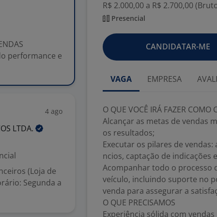
R$ 2.000,00 a R$ 2.700,00 (Brut
Presencial
VENDAS
CANDIDATAR-ME
do performance e
VAGA
EMPRESA
AVAL
O QUE VOCÊ IRÁ FAZER COMO
4 ago
Alcançar as metas de vendas m
COS
LTDA.
os resultados;
Executar os pilares de vendas
ncial
ncios, captação de indicações 
Acompanhar todo o processo d
nceiros (Loja de
veículo, incluindo suporte no p
Horário: Segunda a
venda para assegurar a satisfaç
O QUE PRECISAMOS
Experiência sólida com vendas