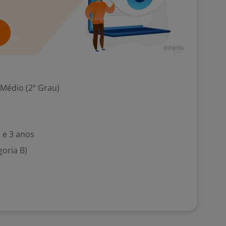
 Médio (2º Grau)
 e 3 anos
goria B)