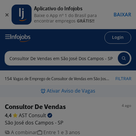
Aplicativo do Infojobs
BAIXAR
Baixe o App nº 1 do Brasil para
encontrar empregos
GRÁTIS!!
Login
154
FILTRAR
Vagas de Emprego de Consultor de Vendas em São José dos Campos - SP
Ativar Aviso de Vagas
4 ago
Consultor De Vendas
4,4
AST
Consult
São José dos Campos - SP
A combinar
Entre 1 e 3 anos